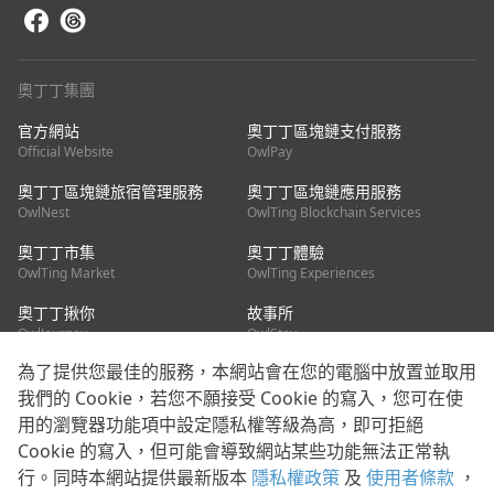
奧丁丁集團
官方網站
奧丁丁區塊鏈支付服務
Official Website
OwlPay
奧丁丁區塊鏈旅宿管理服務
奧丁丁區塊鏈應用服務
OwlNest
OwlTing Blockchain Services
奧丁丁市集
奧丁丁體驗
OwlTing Market
OwlTing Experiences
奧丁丁揪你
故事所
OwlJourney
OwlStay
為了提供您最佳的服務，本網站會在您的電腦中放置並取用
聯絡我們
我們的 Cookie，若您不願接受 Cookie 的寫入，您可在使
用的瀏覽器功能項中設定隱私權等級為高，即可拒絕
客服信箱：
mediapartner@owlting.com
Cookie 的寫入，但可能會導致網站某些功能無法正常執
服務信箱 / 廣告洽詢：
info_owlnews@owlting.com
行。同時本網站提供最新版本
隱私權政策
及
使用者條款
，
媒體合作 / 新聞稿提供：
mediapartner@owlting.com