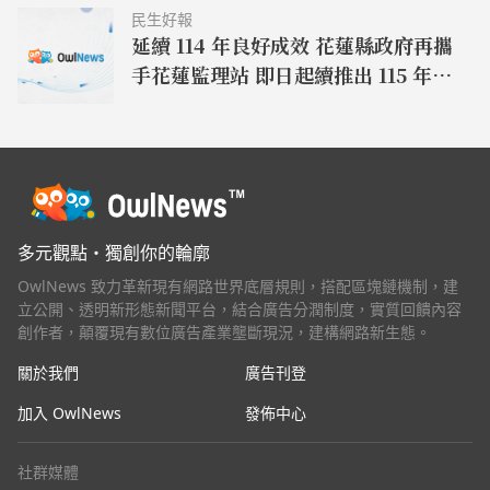
民生好報
延續 114 年良好成效 花蓮縣政府再攜
手花蓮監理站 即日起續推出 115 年度
機車駕訓疊加補助
多元觀點・獨創你的輪廓
OwlNews 致力革新現有網路世界底層規則，搭配區塊鏈機制，建
立公開、透明新形態新聞平台，結合廣告分潤制度，實質回饋內容
創作者，顛覆現有數位廣告產業壟斷現況，建構網路新生態。
關於我們
廣告刊登
加入 OwlNews
發佈中心
社群媒體