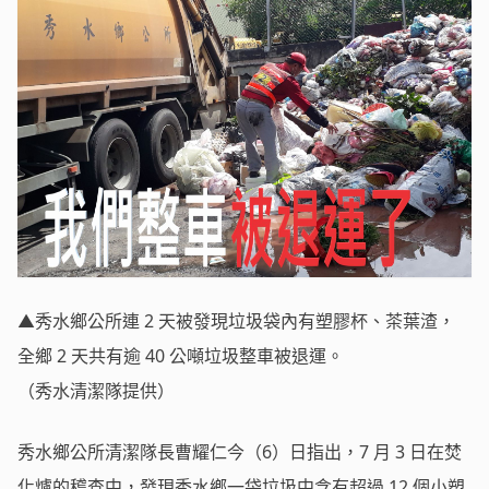
▲秀水鄉公所連 2 天被發現垃圾袋內有塑膠杯、茶葉渣，
全鄉 2 天共有逾 40 公噸垃圾整車被退運。
（秀水清潔隊提供）
秀水鄉公所清潔隊長曹耀仁今（6）日指出，7 月 3 日在焚
化爐的稽查中，發現秀水鄉一袋垃圾中含有超過 12 個小塑