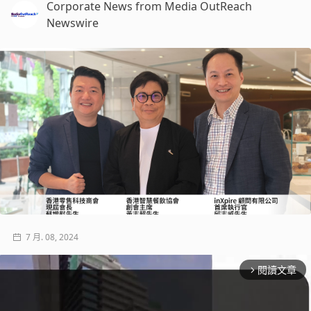
Corporate News from Media OutReach
Newswire
7 月. 08, 2024
閱讀文章
arrow_forward_ios