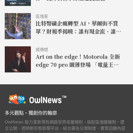
區塊客
比特幣礦企瘋轉型 AI，華爾街不買
單？財報季揭曉：誰有現金流、誰還
在畫大餅
威傳媒
Art on the edge！Motorola 全新
edge 70 pro 纖薄登場 「電量王
者，軍規耐用」moto g37 power
同步亮相
多元觀點・獨創你的輪廓
OwlNews 致力革新現有網路世界底層規則，搭配區塊鏈機制，建
立公開、透明新形態新聞平台，結合廣告分潤制度，實質回饋內容