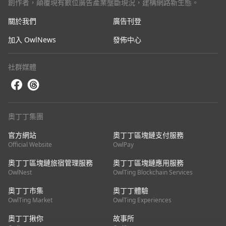
創作者，顛覆現有數位廣告產業壟斷現況，建構網路新生態。
關於我們
廣告刊登
加入 OwlNews
發佈中心
社群媒體
奧丁丁集團
官方網站
奧丁丁區塊鏈支付服務
Official Website
OwlPay
奧丁丁區塊鏈旅宿管理服務
奧丁丁區塊鏈應用服務
OwlNest
OwlTing Blockchain Services
奧丁丁市集
奧丁丁體驗
OwlTing Market
OwlTing Experiences
奧丁丁揪你
故事所