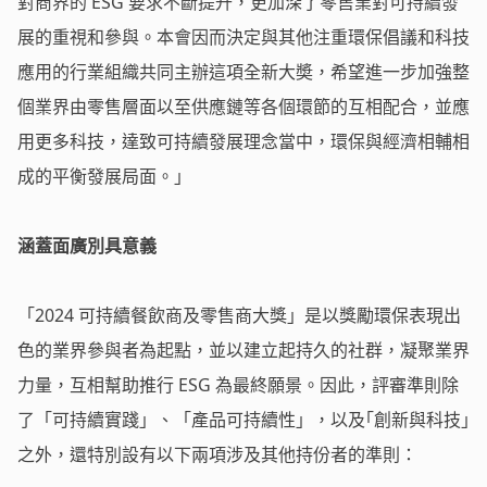
對商界的 ESG 要求不斷提升，更加深了零售業對可持續發
展的重視和參與。本會因而決定與其他注重環保倡議和科技
應用的行業組織共同主辦這項全新大奬，希望進一步加強整
個業界由零售層面以至供應鏈等各個環節的互相配合，並應
用更多科技，達致可持續發展理念當中，環保與經濟相輔相
成的平衡發展局面。」
涵蓋面廣別具意義
「2024 可持續餐飲商及零售商大獎」是以獎勵環保表現出
色的業界參與者為起點，並以建立起持久的社群，凝聚業界
力量，互相幫助推行 ESG 為最終願景。因此，評審準則除
了「可持續實踐」、「產品可持續性」，以及｢創新與科技｣
之外，還特別設有以下兩項涉及其他持份者的準則：