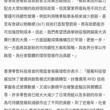
香港智慧餐飲協會創會主席黃志超指出：「餐飲業固然盡力
配合大眾知曉的政府環保政策，但其實業界還有用不同方式
實踐可持續性營運，例如利用精準點單系統來減少廚餘，甚
至有食肆以物聯網 (IoT) 技術打造智慧廚房，既有助節能亦
可加強控制成本。因此，我們希望透過舉辦這個跨越兩大消
費行業的大獎，一方面鼓勵得獎機構百尺竿頭，更進一步，
另一方面將其創新的可持續性方案和策略，與各界分享以作
啟發，為社會整體的環保發展作出貢獻。」
香港零售科技商會的現屆會長蘇增慰亦表示：「隨著科技發
展加快了營運與銷售模式的數碼轉型，好像運用 RFID 技術
掌握各式營運數據，又或以數碼平台連繫虛擬店與實體店
等，許多零售商已經大大減少了日常用紙以及多餘的存貨，
為可持續發展和減碳作出了不同的貢獻。到了近幾年，社會