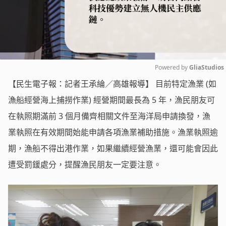
Powered by 
GliaStudios
【民生電子報：記者王承綸／高雄報導】 目前特定漁業 (如
Mute
漁船經營海上捕撈作業) 經營期間最長為 5 年，漁民朋友可
在執照期滿前 3 個月備齊相關文件至海洋局申請換發，漁
業執照在有效期間始能申請各項漁業補助措施。漁業執照逾
期，漁船不得出港作業，如果繼續經營漁業，還可能會因此
遭受罰鍰處分，提醒漁民朋友一定要注意。‌