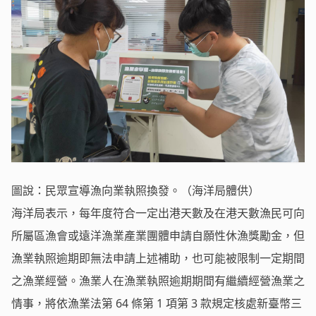
圖說：民眾宣導漁向業執照換發。（海洋局體供）
海洋局表示，每年度符合一定出港天數及在港天數漁民可向
所屬區漁會或遠洋漁業產業團體申請自願性休漁獎勵金，但
漁業執照逾期即無法申請上述補助，也可能被限制一定期間
之漁業經營。漁業人在漁業執照逾期期間有繼續經營漁業之
情事，將依漁業法第 64 條第 1 項第 3 款規定核處新臺幣三