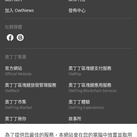
加入 OwlNews
發佈中心
社群媒體
奧丁丁集團
官方網站
奧丁丁區塊鏈支付服務
Official Website
OwlPay
奧丁丁區塊鏈旅宿管理服務
奧丁丁區塊鏈應用服務
OwlNest
OwlTing Blockchain Services
奧丁丁市集
奧丁丁體驗
OwlTing Market
OwlTing Experiences
奧丁丁揪你
故事所
OwlJourney
OwlStay
為了提供您最佳的服務，本網站會在您的電腦中放置並取用