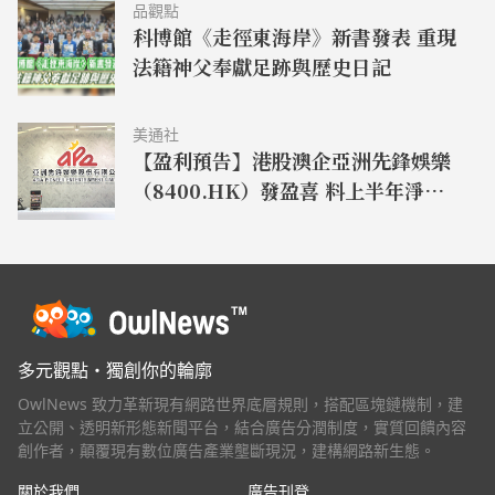
品觀點
科博館《走徑東海岸》新書發表 重現
法籍神父奉獻足跡與歷史日記
美通社
【盈利預告】港股澳企亞洲先鋒娛樂
（8400.HK）發盈喜 料上半年淨利
潤飆升近 90 倍
多元觀點・獨創你的輪廓
OwlNews 致力革新現有網路世界底層規則，搭配區塊鏈機制，建
立公開、透明新形態新聞平台，結合廣告分潤制度，實質回饋內容
創作者，顛覆現有數位廣告產業壟斷現況，建構網路新生態。
關於我們
廣告刊登