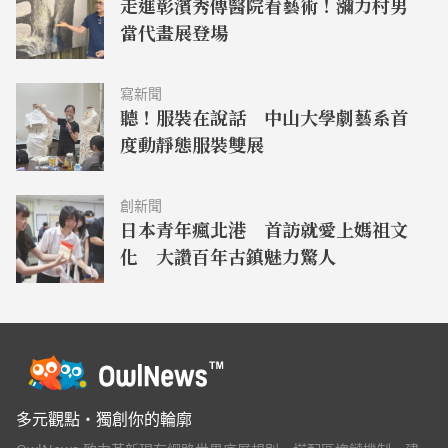
走進彰濱秀傳醫院看藝術！瀰力村男
當代畫展登場
寫新聞
聽！服裝在說話 中山大學劇藝系首
度動靜態服裝雙展
創新聞
日本青年瘋北港 首訪就愛上媽祖文
化 大讚百年古鎮魅力驚人
多元觀點・獨創你的輪廓