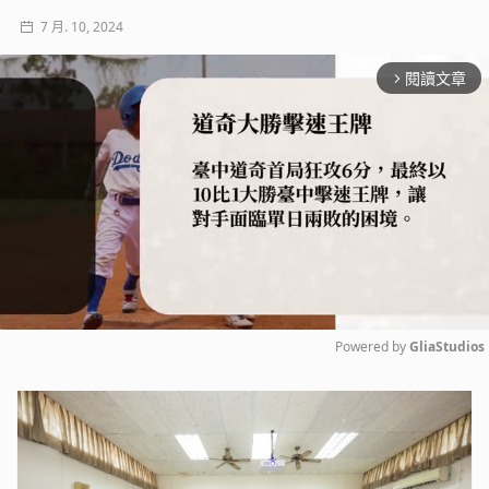
7 月. 10, 2024
閱讀文章
arrow_forward_ios
Powered by 
GliaStudios
Mute