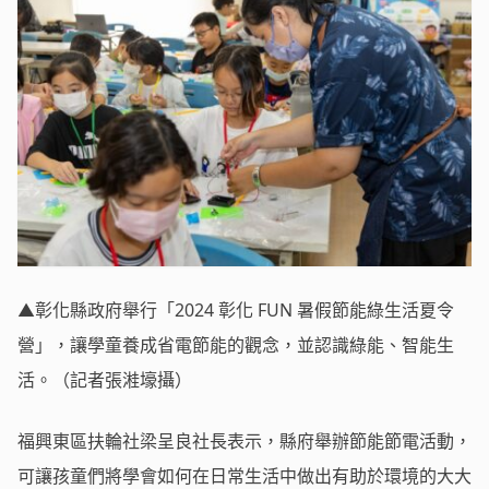
▲彰化縣政府舉行「2024 彰化 FUN 暑假節能綠生活夏令
營」，讓學童養成省電節能的觀念，並認識綠能、智能生
活。（記者張溎壕攝）
福興東區扶輪社梁呈良社長表示，縣府舉辦節能節電活動，
可讓孩童們將學會如何在日常生活中做出有助於環境的大大