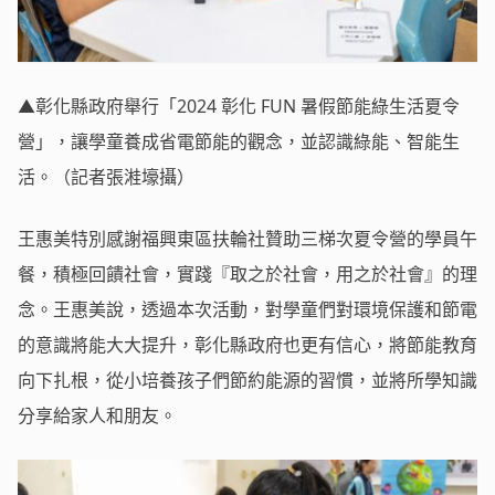
▲彰化縣政府舉行「2024 彰化 FUN 暑假節能綠生活夏令
營」，讓學童養成省電節能的觀念，並認識綠能、智能生
活。（記者張溎壕攝）
王惠美特別感謝福興東區扶輪社贊助三梯次夏令營的學員午
餐，積極回饋社會，實踐『取之於社會，用之於社會』的理
念。王惠美說，透過本次活動，對學童們對環境保護和節電
的意識將能大大提升，彰化縣政府也更有信心，將節能教育
向下扎根，從小培養孩子們節約能源的習慣，並將所學知識
分享給家人和朋友。