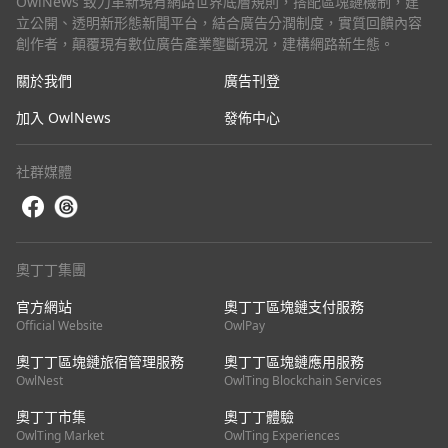
OwlNews 致力革新現有網路世界底層規則，搭配區塊鏈機制，建
立公開、透明新形態新聞平台，結合廣告分潤制度，實質回饋內容
創作者，顛覆現有數位廣告產業壟斷現況，建構網路新生態。
關於我們
廣告刊登
加入 OwlNews
發佈中心
社群媒體
奧丁丁集團
官方網站
奧丁丁區塊鏈支付服務
Official Website
OwlPay
奧丁丁區塊鏈旅宿管理服務
奧丁丁區塊鏈應用服務
OwlNest
OwlTing Blockchain Services
奧丁丁市集
奧丁丁體驗
OwlTing Market
OwlTing Experiences