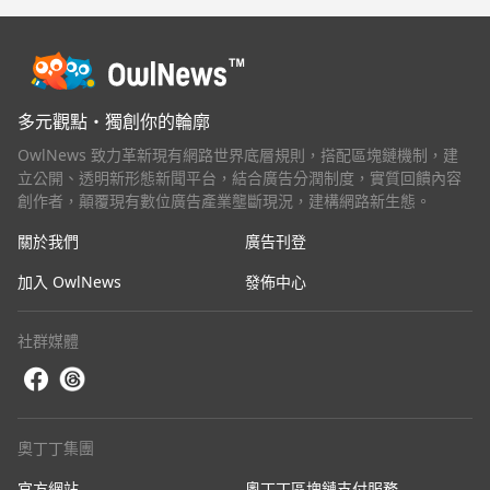
多元觀點・獨創你的輪廓
OwlNews 致力革新現有網路世界底層規則，搭配區塊鏈機制，建
立公開、透明新形態新聞平台，結合廣告分潤制度，實質回饋內容
創作者，顛覆現有數位廣告產業壟斷現況，建構網路新生態。
關於我們
廣告刊登
加入 OwlNews
發佈中心
社群媒體
奧丁丁集團
官方網站
奧丁丁區塊鏈支付服務