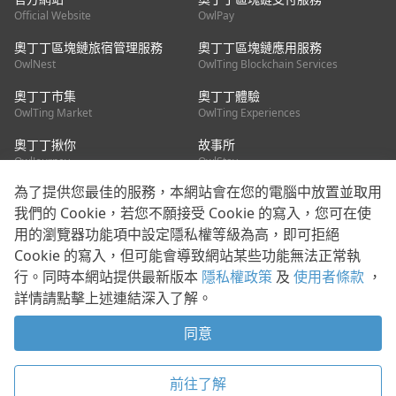
Official Website
OwlPay
奧丁丁區塊鏈旅宿管理服務
奧丁丁區塊鏈應用服務
OwlNest
OwlTing Blockchain Services
奧丁丁市集
奧丁丁體驗
OwlTing Market
OwlTing Experiences
奧丁丁揪你
故事所
OwlJourney
OwlStay
為了提供您最佳的服務，本網站會在您的電腦中放置並取用
聯絡我們
我們的 Cookie，若您不願接受 Cookie 的寫入，您可在使
用的瀏覽器功能項中設定隱私權等級為高，即可拒絕
客服信箱：
mediapartner@owlting.com
Cookie 的寫入，但可能會導致網站某些功能無法正常執
服務信箱 / 廣告洽詢：
info_owlnews@owlting.com
行。同時本網站提供最新版本
隱私權政策
及
使用者條款
，
媒體合作 / 新聞稿提供：
mediapartner@owlting.com
詳情請點擊上述連結深入了解。
本平台之內容符合第三方智慧財產權規範，若有疑慮歡迎來信告
知。
同意
打開 App 享受舒適閱讀
使用者條款
隱私權政策
Cookie 政策
前往了解