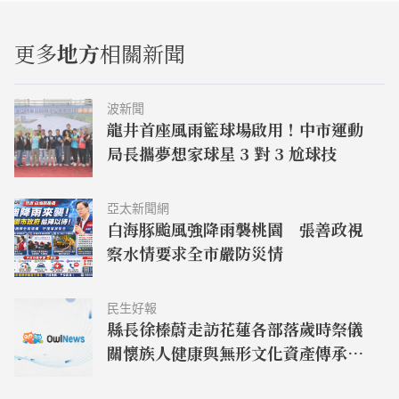
更多
地方
相關新聞
波新聞
龍井首座風雨籃球場啟用！中市運動
局長攜夢想家球星 3 對 3 尬球技
亞太新聞網
白海豚颱風強降雨襲桃園 張善政視
察水情要求全市嚴防災情
民生好報
縣長徐榛蔚走訪花蓮各部落歲時祭儀
關懷族人健康與無形文化資產傳承：
幸福要延續、建設要繼續！