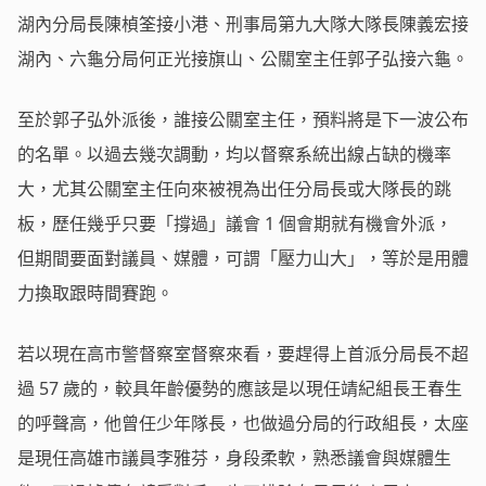
湖內分局長陳楨筌接小港、刑事局第九大隊大隊長陳義宏接
湖內、六龜分局何正光接旗山、公關室主任郭子弘接六龜。
至於郭子弘外派後，誰接公關室主任，預料將是下一波公布
的名單。以過去幾次調動，均以督察系統出線占缺的機率
大，尤其公關室主任向來被視為出任分局長或大隊長的跳
板，歷任幾乎只要「撐過」議會 1 個會期就有機會外派，
但期間要面對議員、媒體，可謂「壓力山大」，等於是用體
力換取跟時間賽跑。
若以現在高市警督察室督察來看，要趕得上首派分局長不超
過 57 歲的，較具年齡優勢的應該是以現任靖紀組長王春生
的呼聲高，他曾任少年隊長，也做過分局的行政組長，太座
是現任高雄市議員李雅芬，身段柔軟，熟悉議會與媒體生