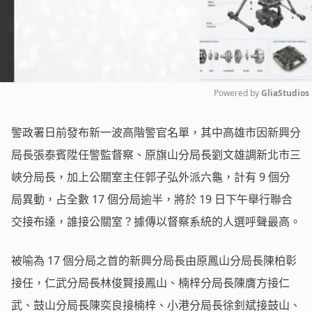
Powered by 
GliaStudios
Mute
警政署日前發布新一波高階警官名單，其中高雄市因新興分
局長張泰賓陞任警監督察、原旗山分局長劉文雄調新北市三
峽分局長，加上公關室主任郭子弘外派六龜，計有 9 個分
局異動，占全數 17 個分局逾半，將於 19 日下午舉行聯合
交接布達，誰接公關室？據傳以督察系統的人選呼聲最高。
被喻為 17 個分局之首的新興分局長由原鳳山分局長陳柏彰
接任，仁武分局長林俊賢接鳳山、楠梓分局長陳膺方接仁
武、鼓山分局長陳奕良接楠梓、小港分局長徐釗斌接鼓山、