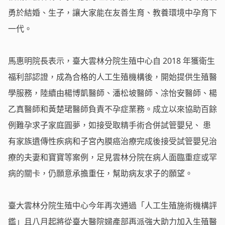
勇於結婚、生子，讓大家能在友善生育、教養環境中孕育下
一代。
馬惠明院長表示，臺大雲林分院生殖中心自 2018 年獲衛生
福利部認證，成為合格的人工生殖機構後，開始提供生殖醫
學服務，陸續由楊博凱醫師、潘松坡醫師、凃怡安醫師、楊
乙真醫師和黃楚珺醫師負責不孕症業務。成立以來協助百餘
例難孕求子家庭圓夢，如接受取精手術合併試管嬰兒、 患
有家族遺傳性疾病和子宮內膜癌治療完成後接受試管嬰兒治
療的夫妻和寶寶等案例，足見雲林分院在病人面臨重症或罕
病的關卡，仍願意承擔重任，幫助病友求子的願望。
臺大雲林分院生殖中心今年再次通過「人工生殖施術機構評
鑑」且八月起將從臺大醫院婦產部再派強大助力加入生殖醫