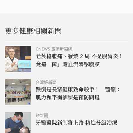
更多
健康
相關新聞
CNEWS 匯流新聞網
老菸槍腹痛、發燒 2 周 不是腸胃炎！
竟這「菌」隨血流襲擊腹膜
台灣好新聞
跌倒是長輩健康致命殺手！ 醫籲：
肌力和平衡訓練是預防關鍵
短新聞
牙醫醫院新制將上路 精進分級治療