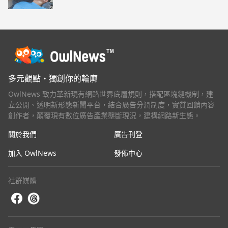
多元觀點・獨創你的輪廓
OwlNews 致力革新現有網路世界底層規則，搭配區塊鏈機制，建
立公開、透明新形態新聞平台，結合廣告分潤制度，實質回饋內容
創作者，顛覆現有數位廣告產業壟斷現況，建構網路新生態。
關於我們
廣告刊登
加入 OwlNews
發佈中心
社群媒體