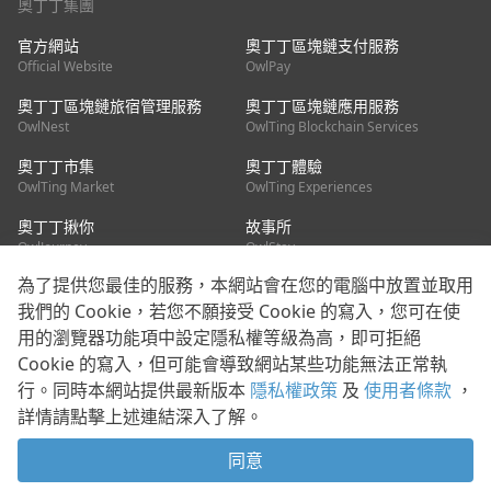
奧丁丁集團
官方網站
奧丁丁區塊鏈支付服務
Official Website
OwlPay
奧丁丁區塊鏈旅宿管理服務
奧丁丁區塊鏈應用服務
OwlNest
OwlTing Blockchain Services
奧丁丁市集
奧丁丁體驗
OwlTing Market
OwlTing Experiences
奧丁丁揪你
故事所
OwlJourney
OwlStay
為了提供您最佳的服務，本網站會在您的電腦中放置並取用
聯絡我們
我們的 Cookie，若您不願接受 Cookie 的寫入，您可在使
用的瀏覽器功能項中設定隱私權等級為高，即可拒絕
客服信箱：
mediapartner@owlting.com
Cookie 的寫入，但可能會導致網站某些功能無法正常執
服務信箱 / 廣告洽詢：
info_owlnews@owlting.com
行。同時本網站提供最新版本
隱私權政策
及
使用者條款
，
媒體合作 / 新聞稿提供：
mediapartner@owlting.com
詳情請點擊上述連結深入了解。
本平台之內容符合第三方智慧財產權規範，若有疑慮歡迎來信告
知。
同意