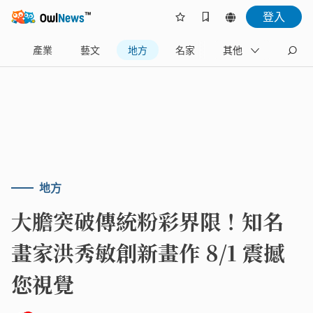
登入
樂
產業
藝文
地方
名家
其他
地方
大膽突破傳統粉彩界限！知名
畫家洪秀敏創新畫作 8/1 震撼
您視覺