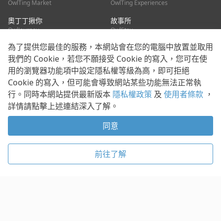
OwlTing Market
OwlTing Experiences
奧丁丁揪你
故事所
OwlJourney
OwlStay
為了提供您最佳的服務，本網站會在您的電腦中放置並取用
聯絡我們
我們的 Cookie，若您不願接受 Cookie 的寫入，您可在使
用的瀏覽器功能項中設定隱私權等級為高，即可拒絕
客服信箱：
mediapartner@owlting.com
Cookie 的寫入，但可能會導致網站某些功能無法正常執
服務信箱 / 廣告洽詢：
info_owlnews@owlting.com
行。同時本網站提供最新版本
隱私權政策
及
使用者條款
，
媒體合作 / 新聞稿提供：
mediapartner@owlting.com
詳情請點擊上述連結深入了解。
本平台之內容符合第三方智慧財產權規範，若有疑慮歡迎來信告
知。
同意
打開 App 享受舒適閱讀
使用者條款
隱私權政策
Cookie 政策
前往了解
© 2021 歐簿客科技股份有限公司 版權所有
複製
贊助
稍後閱讀