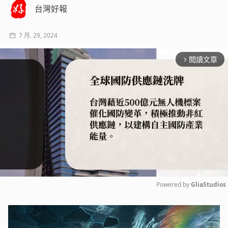
台灣好報
7 月. 29, 2024
閱讀文章
arrow_forward_ios
Powered by 
GliaStudios
Mute