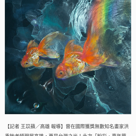
【記者 王苡蘋／高雄 報導】曾在國際獲獎無數知名畫家洪