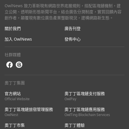
OwlNews 致力革新現有網路世界底層規則，搭配區塊鏈機制，建
立公開、透明新形態新聞平台，結合廣告分潤制度，實質回饋內容
創作者，顛覆現有數位廣告產業壟斷現況，建構網路新生態。
關於我們
廣告刊登
加入 OwlNews
發佈中心
社群媒體
奧丁丁集團
官方網站
奧丁丁區塊鏈支付服務
Official Website
OwlPay
奧丁丁區塊鏈旅宿管理服務
奧丁丁區塊鏈應用服務
OwlNest
OwlTing Blockchain Services
奧丁丁市集
奧丁丁體驗