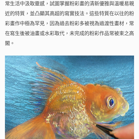
常生活中汲取靈感，試圖掌握粉彩畫的清新優雅與溫暖易親
近的特質，並凸顯其高超的寫實技法。這些特質在以往的粉
彩畫作中極為罕見，因為過去粉彩多被視為過渡性畫材，常
在寫生後被油畫或水彩取代，未完成的粉彩作品常被束之高
閣。