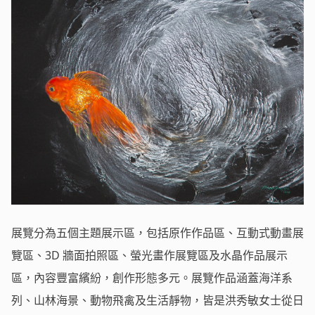
展覽分為五個主題展示區，包括原作作品區、互動式動畫展
覽區、3D 牆面拍照區、螢光畫作展覽區及水晶作品展示
區，內容豐富繽紛，創作形態多元。展覽作品涵蓋海洋系
列、山林海景、動物飛禽及生活靜物，皆是洪秀敏女士從日