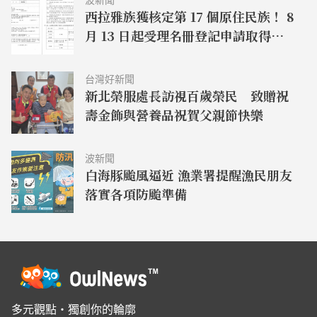
西拉雅族獲核定第 17 個原住民族！ 8
月 13 日起受理名冊登記申請取得平
埔原住民身分
台灣好新聞
新北榮服處長訪視百歲榮民 致贈祝
壽金飾與營養品祝賀父親節快樂
波新聞
白海豚颱風逼近 漁業署提醒漁民朋友
落實各項防颱準備
多元觀點・獨創你的輪廓