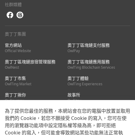
社群媒體
奧丁丁集團
官方網站
奧丁丁區塊鏈支付服務
Official Website
OwlPay
奧丁丁區塊鏈旅宿管理服務
奧丁丁區塊鏈應用服務
OwlNest
OwlTing Blockchain Services
奧丁丁市集
奧丁丁體驗
OwlTing Market
OwlTing Experiences
奧丁丁揪你
故事所
OwlJourney
OwlStay
為了提供您最佳的服務，本網站會在您的電腦中放置並取用
聯絡我們
我們的 Cookie，若您不願接受 Cookie 的寫入，您可在使
用的瀏覽器功能項中設定隱私權等級為高，即可拒絕
客服信箱：
mediapartner@owlting.com
Cookie 的寫入，但可能會導致網站某些功能無法正常執
服務信箱 / 廣告洽詢：
info_owlnews@owlting.com