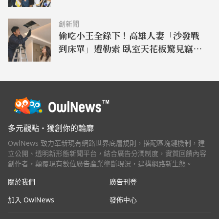
創新聞
偷吃小王全錄下！高雄人妻「沙發戰
到床單」遭勒索 臥室天花板驚見竊聽
器
多元觀點・獨創你的輪廓
OwlNews 致力革新現有網路世界底層規則，搭配區塊鏈機制，建
立公開、透明新形態新聞平台，結合廣告分潤制度，實質回饋內容
創作者，顛覆現有數位廣告產業壟斷現況，建構網路新生態。
關於我們
廣告刊登
加入 OwlNews
發佈中心