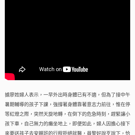
據廖姓婦人表示，一早外出時身體已有不適，但為了接中午
暑期輔導的孩子下課，強撐著身體靠著意志力前往，惟在停
等紅燈之際，突然天旋地轉，在倒下的危急時刻，趕緊讓小
孩下車，自己無力的癱坐地上，即便如此，婦人因擔心接下
來要送孩子去安親班的行程拒絕就醫，員警好說歹說下，恰