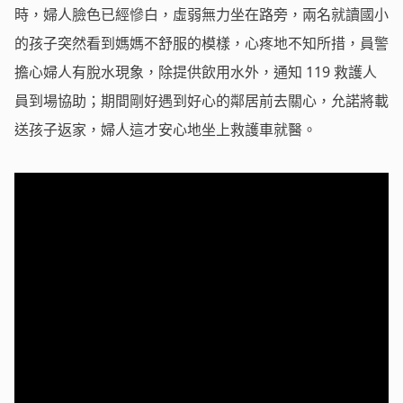
時，婦人臉色已經慘白，虛弱無力坐在路旁，兩名就讀國小
的孩子突然看到媽媽不舒服的模樣，心疼地不知所措，員警
擔心婦人有脫水現象，除提供飲用水外，通知 119 救護人
員到場協助；期間剛好遇到好心的鄰居前去關心，允諾將載
送孩子返家，婦人這才安心地坐上救護車就醫。