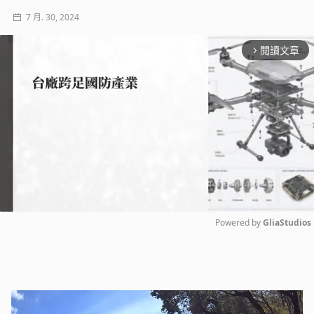
7 月. 30, 2024
閱讀文章
arrow_forward_ios
Powered by 
GliaStudios
Mute