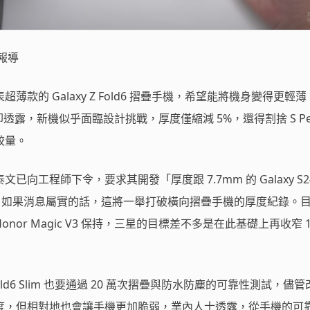
報導
款的 Galaxy Z Fold6 摺疊手機，希望能將機身變得更輕
導卻透露，新機似乎面臨設計挑戰，厚度僅縮減 5%，還得割捨 S Pe
較量。
向工程師下令，要求其開發「厚度跟 7.7mm 的 Galaxy S2
old 新機。如果消息屬實的話，這將一舉打破橫向摺疊手機的厚度紀錄。
Honor Magic V3 保持，三星的目標差不多是在此基礎上再收窄 
 Fold6 Slim 也要通過 20 萬次摺疊與防水防塵的可靠性測試，儘
度，但相對地也會讓手機更加脆弱，業內人士透露，從手機的可