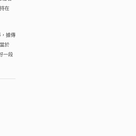
維持在
報導，據傳
相當於
要好一段