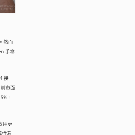
薄。然而
n 手寫
4 接
目前市面
15%，
管改用更
靠性看