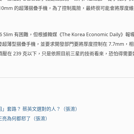
10mm 的超薄摺疊手機，為了控制風險，最終很可能會將厚度
d6 Slim 有困難，但根據韓媒《The Korea Economic Daily》
超薄型摺疊手機，並要求開發部門要將厚度控制在 7.7mm，
量也必須壓在 239 克以下，只是依照目前三星的技術看來，恐怕得需
組」套路？ 蔡英文選對的人？（張淯）
正亮為何都怒了（張淯）