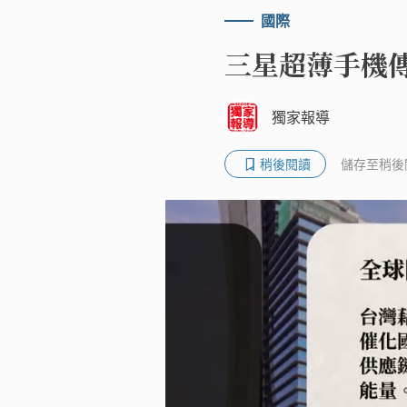
國際
三星超薄手機傳
獨家報導
稍後閱讀
儲存至稍後