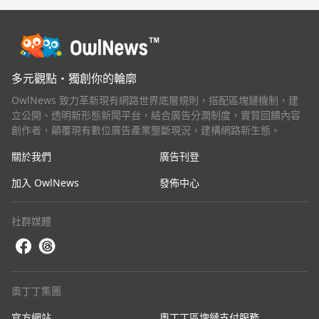
道火腿隊深度實習計畫
多元觀點・獨創你的輪廓
OwlNews 致力革新現有網路世界底層規則，搭配區塊鏈機制，建
立公開、透明新形態新聞平台，結合廣告分潤制度，實質回饋內容
創作者，顛覆現有數位廣告產業壟斷現況，建構網路新生態。
關於我們
廣告刊登
加入 OwlNews
發佈中心
社群媒體
奧丁丁集團
官方網站
奧丁丁區塊鏈支付服務