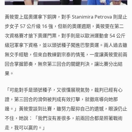
黃筱雯上屆奧運拿下銅牌，對手 Stanimira Petrova 則是止
步女子 57 公斤級 16 強，但新的奧運週期，黃筱雯在第二
次資格賽才搶下奧運門票，對手則是以歐洲運動會 54 公斤
級冠軍拿下資格，並以頭號種子闖進巴黎奧運。兩人過去雖
無交手經驗，但來自教練劉宗泰的情蒐，一度讓黃筱雯前兩
回合掌握節奏，無奈第三回合的關鍵判決，讓比賽分出結
果。
「可能對手是頭號種子，又很懂展現氣勢，裁判已經有心
證，第三回合的滑倒被判成有效打擊，就徹底導向她那
邊。」黃筱雯談到比賽，雖努力壓抑自己的遺憾，眼淚仍止
不住，她說：「我們沒有差很多，前兩回合都是照著戰術
走，我可以贏的。」