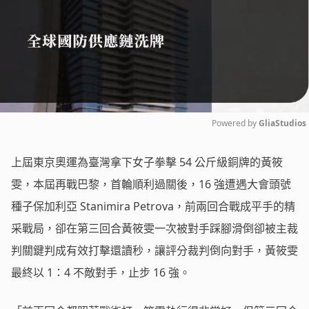
Powered by 
GliaStudios
Mute
上屆東京奧運為臺灣拿下女子拳擊 54 公斤級銅牌的黃筱
雯，本屆再戰巴黎，首輪順利過關後，16 強遭遇大會頭號
種子保加利亞 Stanimira Petrova，前兩回合戰成平手的精
采戰局，卻在第三回合黃筱雯一次被對手踩腳滑倒卻被主裁
判關鍵判成有效打擊還讀秒，讓評分裁判倒向對手，黃筱雯
最終以 1：4 不敵對手，止步 16 強。