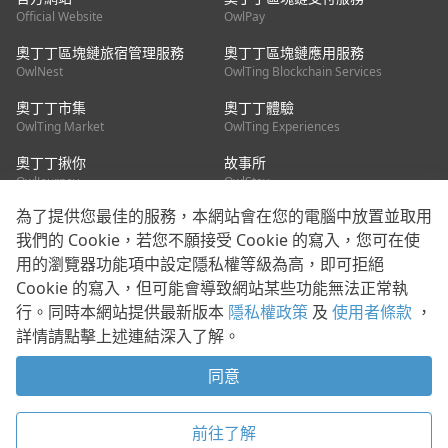
Official Website
OwlPay
奧丁丁區塊鏈旅宿管理服務
奧丁丁區塊鏈應用服務
OwlNest
OwlTing Blockchain Services
奧丁丁市集
奧丁丁體驗
OwlTing Market
OwlTing Experiences
奧丁丁揪你
故事所
OwlJourney
OwlStay
為了提供您最佳的服務，本網站會在您的電腦中放置並取用
聯絡我們
我們的 Cookie，若您不願接受 Cookie 的寫入，您可在使
用的瀏覽器功能項中設定隱私權等級為高，即可拒絕
客服信箱：
mediapartner@owlting.com
Cookie 的寫入，但可能會導致網站某些功能無法正常執
服務信箱 / 廣告洽詢：
info_owlnews@owlting.com
行。同時本網站提供最新版本
隱私權政策
及
使用者條款
，
媒體合作 / 新聞稿提供：
mediapartner@owlting.com
詳情請點擊上述連結深入了解。
本平台之內容符合第三方智慧財產權規範，若有疑慮歡迎來信告
知。
同意
打開 App 享受舒適閱讀
使用者條款
隱私權政策
Cookie 政策
前往了解