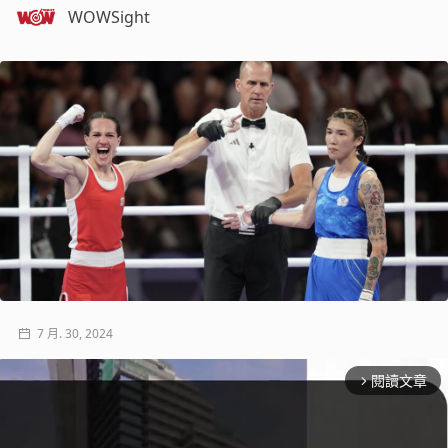
WOWSight
7 月. 30, 2024
閱讀文章
arrow_forward_ios