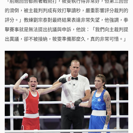
「前兩回合都照著戰術打，筱雯執行得非常好，但第三回合
的滑倒，被主裁判判成有效打擊讀秒，嚴重影響評分裁判的
評分。」教練劉宗泰對最終結果表達非常失望，他強調，拳
擊賽事就是無法提出抗議與申訴，他說：「我們向主裁判提
出異議，卻不被接納，筱雯準備那麼久，真的非常可惜。」