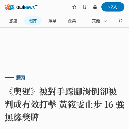
登入
旅遊
體育
娛樂
產業
藝文
其他
地方
體育
《奧運》被對手踩腳滑倒卻被
判成有效打擊 黃筱雯止步 16 強
無緣獎牌