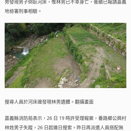
旁發現男子倒臥河床，惟林男已不幸身亡，後續已報請嘉義
地檢署刑事相驗。
搜尋人員於河床邊發現林男遺體。翻攝畫面
嘉義縣消防局表示，26 日 19 時許受理報案，番路鄉公興村
林姓男子失蹤，26 日起連日搜索。昨日再派遣人員搭配無