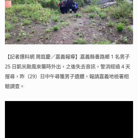
【記者爆料網 周庭慶／嘉義報導】嘉義縣番路鄉 1 名男子
25 日凱米颱風來襲時外出，之後失去音訊，警消經過 4 天
搜尋，昨（29）日中午尋獲男子遺體，報請嘉義地檢署相
驗調查。