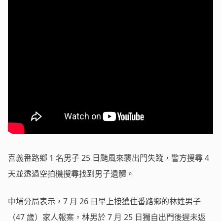
喜義番路鄉 1 名男子 25 日颱風來襲出門失蹤，警方搜尋 4
天並透過空拍機搜尋找到男子遺體。
中埔分局表示，7 月 26 日早上接獲住番路鄉的林姓男子
（47 歲）家人報案，林男於 7 月 25 日獨自出門後遲未返