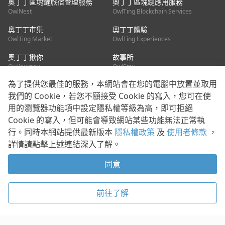
奧丁丁區塊鏈旅宿管理服務
奧丁丁區塊鏈應用服務
OwlNest
OwlTing Blockchain Services
奧丁丁市集
奧丁丁體驗
OwlTing Market
OwlTing Experiences
奧丁丁揪你
故事所
OwlJourney
OwlStay
為了提供您最佳的服務，本網站會在您的電腦中放置並取用
聯絡我們
我們的 Cookie，若您不願接受 Cookie 的寫入，您可在使
用的瀏覽器功能項中設定隱私權等級為高，即可拒絕
客服信箱：
mediapartner@owlting.com
Cookie 的寫入，但可能會導致網站某些功能無法正常執
服務信箱 / 廣告洽詢：
info_owlnews@owlting.com
行。同時本網站提供最新版本
隱私權政策
及
使用者條款
，
媒體合作 / 新聞稿提供：
mediapartner@owlting.com
詳情請點擊上述連結深入了解。
本平台之內容符合第三方智慧財產權規範，若有疑慮歡迎來信告
知。
同意
打開 App 享受舒適閱讀
使用者條款
隱私權政策
Cookie 政策
前往了解
© 2021 歐簿客科技股份有限公司 版權所有