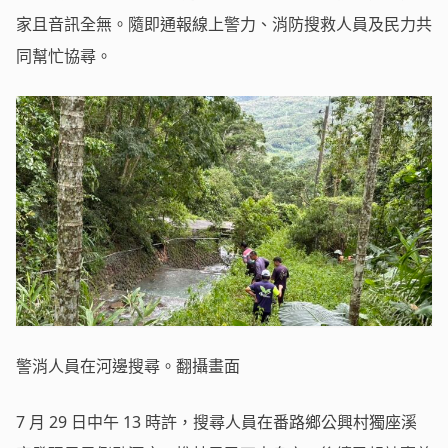
家且音訊全無。隨即通報線上警力、消防搜救人員及民力共
同幫忙協尋。
警消人員在河邊搜尋。翻攝畫面
7 月 29 日中午 13 時許，搜尋人員在番路鄉公興村獨座溪