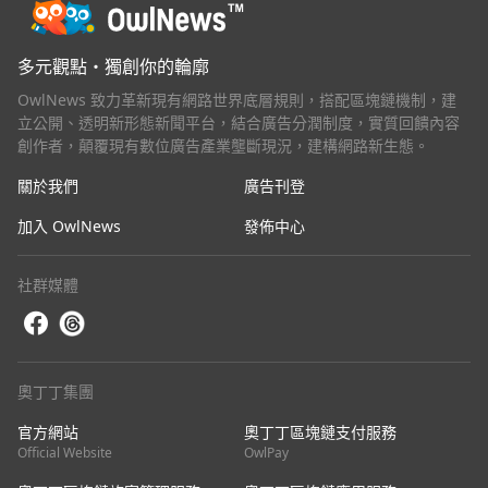
多元觀點・獨創你的輪廓
OwlNews 致力革新現有網路世界底層規則，搭配區塊鏈機制，建
立公開、透明新形態新聞平台，結合廣告分潤制度，實質回饋內容
創作者，顛覆現有數位廣告產業壟斷現況，建構網路新生態。
關於我們
廣告刊登
加入 OwlNews
發佈中心
社群媒體
奧丁丁集團
官方網站
奧丁丁區塊鏈支付服務
Official Website
OwlPay