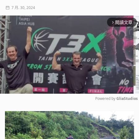
7 月. 30, 2024
閱讀文章
arrow_forward_ios
Powered by 
GliaStudios
Mute