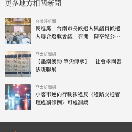
更多
地方
相關新聞
台灣好新聞
民進黨「台南市長候選人與議員候選
人聯合選戰會議」召開 陳亭妃公佈
競總組織架構
亞太新聞網
【墨潮湧動 筆尖傳承】 社會學園書
法班聯展
亞太新聞網
小客車逆向行駛涉違反《道路交通管
理處罰條例》可處罰鍰