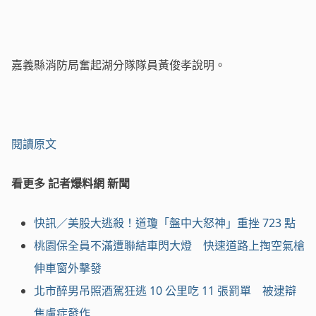
嘉義縣消防局奮起湖分隊隊員黃俊孝說明。
閱讀原文
看更多 記者爆料網 新聞
快訊／美股大逃殺！道瓊「盤中大怒神」重挫 723 點
桃園保全員不滿遭聯結車閃大燈 快速道路上掏空氣槍
伸車窗外擊發
北市醉男吊照酒駕狂逃 10 公里吃 11 張罰單 被逮辯
焦慮症發作