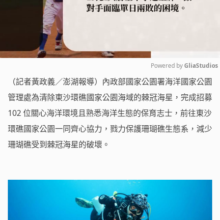
Powered by 
GliaStudios
（記者黃政義／澎湖報導）內政部國家公園署海洋國家公園
Mute
管理處為清除東沙環礁國家公園海域的棘冠海星，完成招募
102 位關心海洋環境且熟悉海洋生態的保育志士，前往東沙
環礁國家公園一同齊心協力，戮力保護珊瑚礁生態系，減少
珊瑚礁受到棘冠海星的破壞。