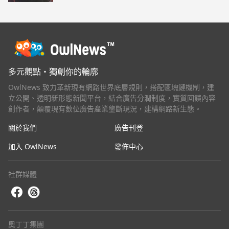
電狼搶先開箱！
多元觀點・獨創你的輪廓
OwlNews 致力革新現有網路世界底層規則，搭配區塊鏈機制，建
立公開、透明新形態新聞平台，結合廣告分潤制度，實質回饋內容
創作者，顛覆現有數位廣告產業壟斷現況，建構網路新生態。
關於我們
廣告刊登
加入 OwlNews
發佈中心
社群媒體
奧丁丁集團