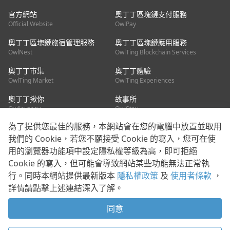
官方網站
奧丁丁區塊鏈支付服務
Official Website
OwlPay
奧丁丁區塊鏈旅宿管理服務
奧丁丁區塊鏈應用服務
OwlNest
OwlTing Blockchain Services
奧丁丁市集
奧丁丁體驗
OwlTing Market
OwlTing Experiences
奧丁丁揪你
故事所
OwlJourney
OwlStay
為了提供您最佳的服務，本網站會在您的電腦中放置並取用
聯絡我們
我們的 Cookie，若您不願接受 Cookie 的寫入，您可在使
用的瀏覽器功能項中設定隱私權等級為高，即可拒絕
客服信箱：
mediapartner@owlting.com
Cookie 的寫入，但可能會導致網站某些功能無法正常執
服務信箱 / 廣告洽詢：
info_owlnews@owlting.com
行。同時本網站提供最新版本
隱私權政策
及
使用者條款
，
媒體合作 / 新聞稿提供：
mediapartner@owlting.com
詳情請點擊上述連結深入了解。
本平台之內容符合第三方智慧財產權規範，若有疑慮歡迎來信告
知。
同意
打開 App 享受舒適閱讀
使用者條款
隱私權政策
Cookie 政策