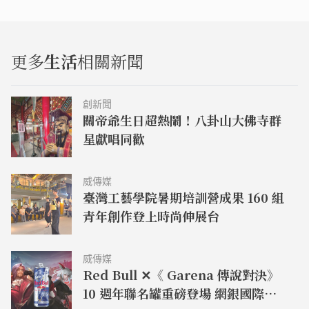
更多
生活
相關新聞
創新聞
關帝爺生日超熱鬧！八卦山大佛寺群
星獻唱同歡
威傳媒
臺灣工藝學院暑期培訓營成果 160 組
青年創作登上時尚伸展台
威傳媒
Red Bull ✕《 Garena 傳說對決》
10 週年聯名罐重磅登場 網銀國際閃