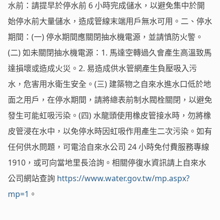
水前：請提早於停水前 6 小時完成儲水，以避免集中於開
始停水前大量儲水，造成管線末端用戶無水可用。二、停水
期間：(一) 停水期間應關閉抽水機電源，並請慎防火警。
(二) 如未關閉抽水機電源：1. 馬達空轉過久會產生高溫致馬
達損壞或造成火災。2. 易造成供水管網產生負壓吸入污
水，危害用水衛生安全。(三) 建築物之自來水進水口低於地
面之用戶，在停水期間，請將總表前制水閥栓關閉，以避免
發生可能虹吸污染。(四) 水龍頭使用橡皮管接水時，勿將橡
皮管浸在水中，以免停水時因虹吸作用產生二次污染。如有
任何供水問題，可電洽自來水公司 24 小時免付費服務專線
1910，或可向當地里長洽詢。相關停復水資訊請上自來水
公司網站查詢
https://www.water.gov.tw/mp.aspx?
mp=1
。