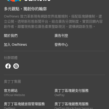
多元觀點・獨創你的輪廓
OwlNews 致力革新現有網路世界底層規則，搭配區塊鏈機制，建
立公開、透明新形態新聞平台，結合廣告分潤制度，實質回饋內容
創作者，顛覆現有數位廣告產業壟斷現況，建構網路新生態。
關於我們
廣告刊登
加入 OwlNews
發佈中心
社群媒體
奧丁丁集團
官方網站
奧丁丁區塊鏈支付服務
Official Website
OwlPay
奧丁丁區塊鏈旅宿管理服務
奧丁丁區塊鏈應用服務
OwlNest
OwlTing Blockchain Services