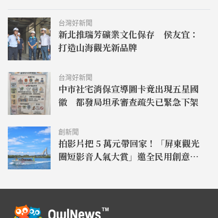
台灣好新聞
新北推瑞芳礦業文化保存 侯友宜：
打造山海觀光新品牌
台灣好新聞
中市社宅消保宣導圖卡竟出現五星國
徽 都發局坦承審查疏失已緊急下架
創新聞
拍影片把 5 萬元帶回家！「屏東觀光
圈短影音人氣大賞」邀全民用創意拍
出屏東獨特魅力