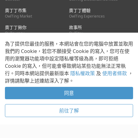
奧丁丁市集
奧丁丁體驗
OwlTing Market
OwlTing Experiences
奧丁丁揪你
故事所
OwlJourney
OwlStay
為了提供您最佳的服務，本網站會在您的電腦中放置並取用
聯絡我們
我們的 Cookie，若您不願接受 Cookie 的寫入，您可在使
用的瀏覽器功能項中設定隱私權等級為高，即可拒絕
客服信箱：
mediapartner@owlting.com
Cookie 的寫入，但可能會導致網站某些功能無法正常執
服務信箱 / 廣告洽詢：
info_owlnews@owlting.com
行。同時本網站提供最新版本
隱私權政策
及
使用者條款
，
媒體合作 / 新聞稿提供：
mediapartner@owlting.com
詳情請點擊上述連結深入了解。
本平台之內容符合第三方智慧財產權規範，若有疑慮歡迎來信告
知。
同意
打開 App 享受舒適閱讀
使用者條款
隱私權政策
Cookie 政策
前往了解
© 2021 歐簿客科技股份有限公司 版權所有
複製
贊助
稍後閱讀