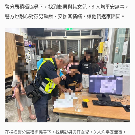
警分局積極協尋下，找到彭男與其女兒，3 人均平安無事，
警方也耐心對彭男勸說、安撫其情緒，讓他們返家團圓。
在楊梅警分局積極協尋下，找到彭男與其女兒，3 人均平安無事。