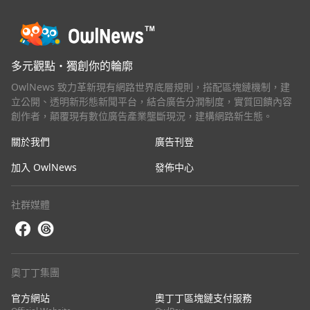
多元觀點・獨創你的輪廓
OwlNews 致力革新現有網路世界底層規則，搭配區塊鏈機制，建
立公開、透明新形態新聞平台，結合廣告分潤制度，實質回饋內容
創作者，顛覆現有數位廣告產業壟斷現況，建構網路新生態。
關於我們
廣告刊登
加入 OwlNews
發佈中心
社群媒體
奧丁丁集團
官方網站
奧丁丁區塊鏈支付服務