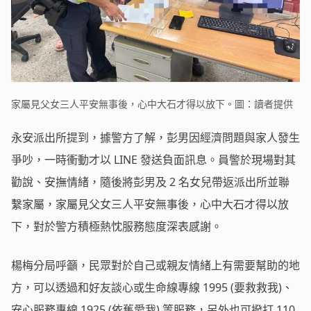
家屬見父女三人平安無事後，心中大石才得以放下。圖：讀者提供
永安派出所提到，據警方了解，彭男因經濟問題與家人發生
爭吵，一時衝動才以 LINE 發送負面訊息。員警於現場對其
勸說、安撫情緒，隨後將彭男及 2 名女兒帶返派出所並聯
繫家屬，家屬見父女三人平安無事後，心中大石才得以放
下，對於警方積極熱忱服務態度深表感謝。
楊梅分局呼籲，民眾對於自己或親友情緒上有需要幫助的地
方，可以透過和好友談心或生命線專線 1995 (要救救我)、
安心服務專線 1925 (依舊愛我) 等服務，另外也可撥打 110