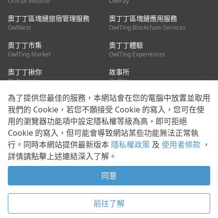
Official Website
OwlPay
奧丁丁區塊鏈旅宿管理服務
奧丁丁區塊鏈應用服務
OwlNest
OwlTing Blockchain Services
奧丁丁市集
奧丁丁體驗
OwlTing Market
OwlTing Experiences
奧丁丁揪你
故事所
OwlJourney
OwlStay
為了提供您最佳的服務，本網站會在您的電腦中放置並取用
聯絡我們
我們的 Cookie，若您不願接受 Cookie 的寫入，您可在使
用的瀏覽器功能項中設定隱私權等級為高，即可拒絕
客服信箱：
mediapartner@owlting.com
Cookie 的寫入，但可能會導致網站某些功能無法正常執
服務信箱 / 廣告洽詢：
info_owlnews@owlting.com
行。同時本網站提供最新版本
隱私權政策
及
使用者條款
，
媒體合作 / 新聞稿提供：
mediapartner@owlting.com
詳情請點擊上述連結深入了解。
本平台之內容符合第三方智慧財產權規範，若有疑慮歡迎來信告
知。
同意
打開 App 享受舒適閱讀
使用者條款
隱私權政策
Cookie 政策
前往了解
© 2021 歐簿客科技股份有限公司 版權所有