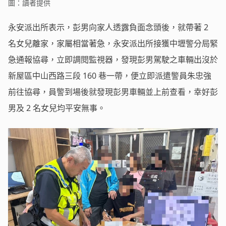
圖：讀者提供
永安派出所表示，彭男向家人透露負面念頭後，就帶著 2
名女兒離家，家屬相當著急，永安派出所接獲中壢警分局緊
急通報協尋，立即調閱監視器，發現彭男駕駛之車輛出沒於
新屋區中山西路三段 160 巷一帶，便立即派遣警員朱忠強
前往協尋，員警到場後就發現彭男車輛並上前查看，幸好彭
男及 2 名女兒均平安無事。