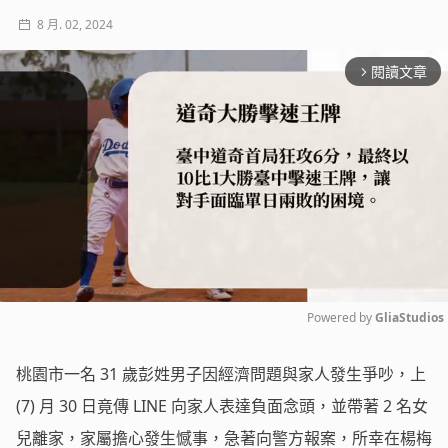
8 月. 02, 2024
閱讀文章
arrow_forward_ios
Powered by 
GliaStudios
Mute
桃園市一名 31 歲彭姓男子因經濟問題與家人發生爭吵，上
(7) 月 30 日竟傳 LINE 向家人表達負面念頭，並帶著 2 名女
兒離家，家屬擔心發生憾事，急著向警方報案，所幸在楊梅