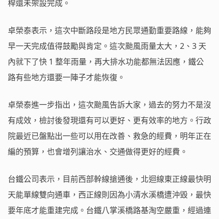
桿還未架設完成。
卓榮泰表示，這次中斷路段是地方民眾通勤重要路線，能夠
早一天完成值得鼓勵與肯定。這次颱風雨量太大，2、3 天
內就下了快 1 整年雨量，再大排水功能都無法因應，鐵公
路有些地方還要一陣子才能恢復。
卓榮泰進一步指出，這次颱風告訴大家，過去的努力不是沒
有成效，檢討後發現還有可以更好、更有效率的地方。行政
院最近已盤點出一些可以用在改善、救急的經費，明年正在
編的預算，也會增列讓治水、交通做得更好的經費。
台鐵公司表示，目前西部幹線搶通後，北迴線東正線最快明
天能單線雙向通車，西正線則因為小清水溪橋遭沖毀，最快
要年底才能重建完成。台鐵八掌溪橋路基淘空嚴重，經過連