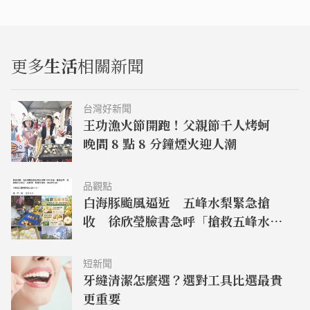
更多
生活
相關新聞
台灣好新聞
王功漁火節開跑！父親節千人烤蚵
晚間 8 點 8 分鐘煙火迎人潮
品觀點
白海豚颱風逼近 五峰水梨緊急搶
收 徐欣瑩臉書急呼「搶救五峰水
梨」
短新聞
牙縫清潔怎麼選？選對工具比選最貴
更重要