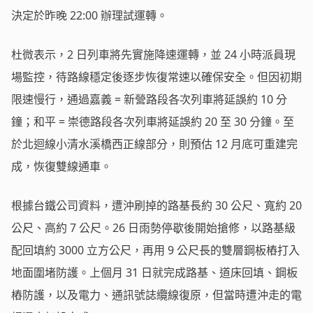
決定於昨晚 22:00 辦理試運轉。
杜微表示，2 日列車將先實施降速運轉，並 24 小時派員現
場監控，待路線穩定後逐步恢復常速以確保安全。但因初期
限速慢行，通過嘉義 = 新營路段各次列車將延誤約 10 分
鐘；和平 = 崇德路段各次列車將延誤約 20 至 30 分鐘。至
於北迴線小清水溪橋西正線部分，則預估 12 月底可重建完
成，恢復雙線通車。
根據台鐵公司資料，遭沖刷掉的路基長約 30 公尺、寬約 20
公尺、高約 7 公尺。26 日雨勢停歇後開始搶修，以路基級
配回填約 3000 立方公尺，再用 9 公尺長的雙層鋼板樁打入
地面圍堵防護。上個月 31 日就完成路基、道床回填、鋼板
樁防護，以及電力、通訊號誌纜線復原，但當時遭沖走的電