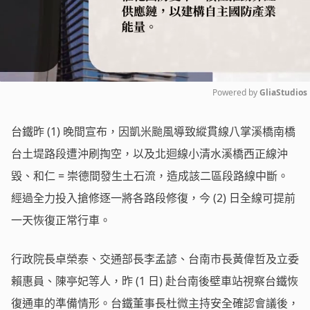
Powered by 
GliaStudios
Mute
台鐵昨 (1) 晚間宣布，因凱米颱風導致縱貫線八掌溪橋南橋
台土堤路段遭沖刷掏空，以及北迴線小清水溪橋西正線沖
毀、和仁 = 崇德間發生土石流，造成該二區段路線中斷。
經過全力投入搶修逐一將各路段修復，今 (2) 日全線可提前
一天恢復正常行車。
行政院長卓榮泰、交通部長李孟諺、台南市長黃偉哲及立委
賴惠員、陳亭妃等人，昨 (1 日) 赴台南後壁車站視察台鐵恢
復通車的準備情形。台鐵董事長杜微主持安全確認會議後，