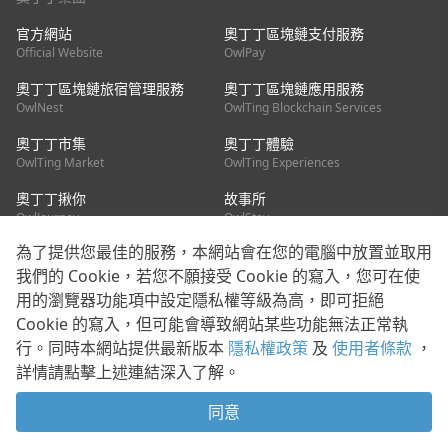
官方網站
奧丁丁區塊鏈支付服務
Official Website
OwlPay
奧丁丁區塊鏈旅宿管理服務
奧丁丁區塊鏈應用服務
OwlNest
OwlTing Blockchain Services
奧丁丁市集
奧丁丁體驗
OwlTing Market
OwlTing Experiences
奧丁丁揪你
故事所
OwlJourney
OwlStay
為了提供您最佳的服務，本網站會在您的電腦中放置並取用
聯絡我們
我們的 Cookie，若您不願接受 Cookie 的寫入，您可在使
用的瀏覽器功能項中設定隱私權等級為高，即可拒絕
客服信箱：
mediapartner@owlting.com
Cookie 的寫入，但可能會導致網站某些功能無法正常執
服務信箱 / 廣告洽詢：
info_owlnews@owlting.com
行。同時本網站提供最新版本
隱私權政策
及
使用者條款
，
媒體合作 / 新聞稿提供：
mediapartner@owlting.com
詳情請點擊上述連結深入了解。
本平台之內容符合第三方智慧財產權規範，若有疑慮歡迎來信告
知。
同意
打開 App 享受舒適閱讀