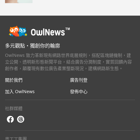
多元觀點・獨創你的輪廓
OwlNews 致力革新現有網路世界底層規則，搭配區塊鏈機制，建
立公開、透明新形態新聞平台，結合廣告分潤制度，實質回饋內容
創作者，顛覆現有數位廣告產業壟斷現況，建構網路新生態。
關於我們
廣告刊登
加入 OwlNews
發佈中心
社群媒體
奧丁丁集團