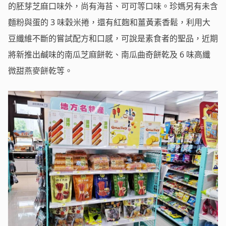
的胚芽芝麻口味外，尚有海苔、可可等口味。珍媽另有未含
麵粉與蛋的 3 味穀米捲，還有紅麴和薑黃素香鬆，利用大
豆纖維不斷的嘗試配方和口感，可說是素食者的聖品，近期
將新推出鹹味的南瓜芝麻餅乾、南瓜曲奇餅乾及 6 味高纖
微甜燕麥餅乾等。