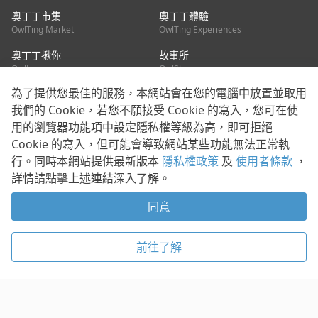
奧丁丁市集
奧丁丁體驗
OwlTing Market
OwlTing Experiences
奧丁丁揪你
故事所
OwlJourney
OwlStay
為了提供您最佳的服務，本網站會在您的電腦中放置並取用
聯絡我們
我們的 Cookie，若您不願接受 Cookie 的寫入，您可在使
用的瀏覽器功能項中設定隱私權等級為高，即可拒絕
客服信箱：
mediapartner@owlting.com
Cookie 的寫入，但可能會導致網站某些功能無法正常執
服務信箱 / 廣告洽詢：
info_owlnews@owlting.com
行。同時本網站提供最新版本
隱私權政策
及
使用者條款
，
媒體合作 / 新聞稿提供：
mediapartner@owlting.com
詳情請點擊上述連結深入了解。
本平台之內容符合第三方智慧財產權規範，若有疑慮歡迎來信告
知。
同意
打開 App 享受舒適閱讀
使用者條款
隱私權政策
Cookie 政策
前往了解
© 2021 歐簿客科技股份有限公司 版權所有
複製
贊助
稍後閱讀