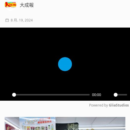
大成報
8 月. 19, 2024
Play
00:00
Play
Mute
Powered by 
GliaStudios