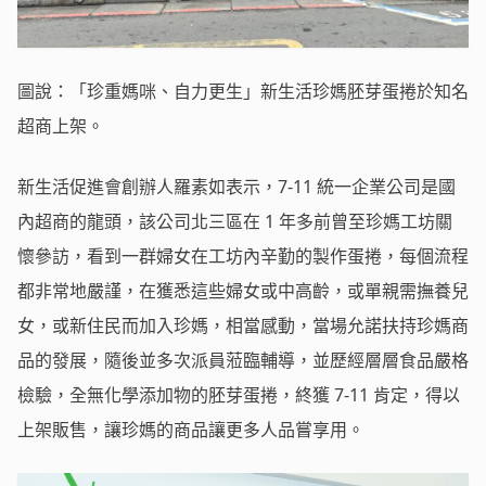
圖說：「珍重媽咪、自力更生」新生活珍媽胚芽蛋捲於知名
超商上架。
新生活促進會創辦人羅素如表示，7-11 統一企業公司是國
內超商的龍頭，該公司北三區在 1 年多前曾至珍媽工坊關
懷參訪，看到一群婦女在工坊內辛勤的製作蛋捲，每個流程
都非常地嚴謹，在獲悉這些婦女或中高齡，或單親需撫養兒
女，或新住民而加入珍媽，相當感動，當場允諾扶持珍媽商
品的發展，隨後並多次派員蒞臨輔導，並歷經層層食品嚴格
檢驗，全無化學添加物的胚芽蛋捲，終獲 7-11 肯定，得以
上架販售，讓珍媽的商品讓更多人品嘗享用。