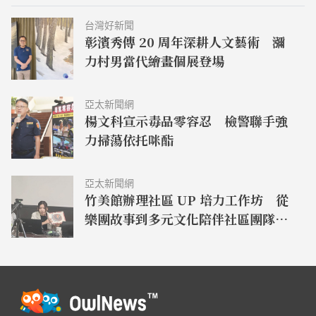
台灣好新聞
彰濱秀傳 20 周年深耕人文藝術 瀰
力村男當代繪畫個展登場
亞太新聞網
楊文科宣示毒品零容忍 檢警聯手強
力掃蕩依托咪酯
亞太新聞網
竹美館辦理社區 UP 培力工作坊 從
樂團故事到多元文化陪伴社區團隊拓
展地方實踐視野