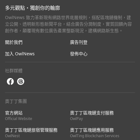
多元觀點・獨創你的輪廓
OwlNews 致力革新現有網路世界底層規則，搭配區塊鏈機制，建
立公開、透明新形態新聞平台，結合廣告分潤制度，實質回饋內容
創作者，顛覆現有數位廣告產業壟斷現況，建構網路新生態。
關於我們
廣告刊登
加入 OwlNews
發佈中心
社群媒體
奧丁丁集團
官方網站
奧丁丁區塊鏈支付服務
Official Website
OwlPay
奧丁丁區塊鏈旅宿管理服務
奧丁丁區塊鏈應用服務
OwlNest
OwlTing Blockchain Services