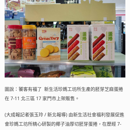
圖說：饕客有福了 新生活珍媽工坊所生產的胚芽芝麻蛋捲
在 7-11 北三區 17 家門市上架販售。
(大成報記者張玉玲 / 新北報導) 由新生活社會福利發展促進
會珍媽工坊所精心研製的椰子油厚切胚芽蛋捲，在歷經 7-