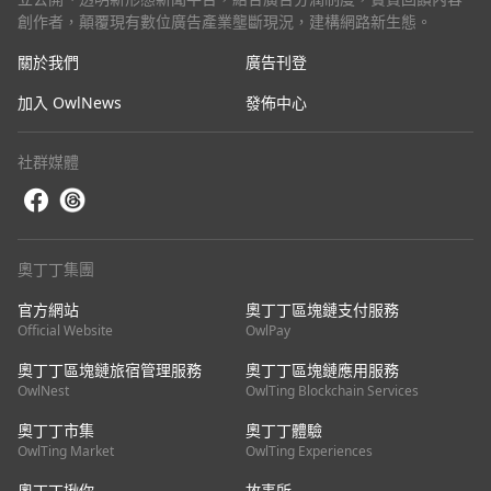
創作者，顛覆現有數位廣告產業壟斷現況，建構網路新生態。
關於我們
廣告刊登
加入 OwlNews
發佈中心
社群媒體
奧丁丁集團
官方網站
奧丁丁區塊鏈支付服務
Official Website
OwlPay
奧丁丁區塊鏈旅宿管理服務
奧丁丁區塊鏈應用服務
OwlNest
OwlTing Blockchain Services
奧丁丁市集
奧丁丁體驗
OwlTing Market
OwlTing Experiences
奧丁丁揪你
故事所