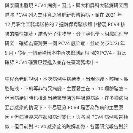
與泰國也發現 PCV4 病例。因此，興大和屏科大豬病研究團
隊將 PCV4 列入需注意之豬群新興傳染病，並在 2021 年
12 月彰化某豬場送檢的 7 週齡保育豬檢體中發現 PCV4 核
酸的陽性訊號，結合分子生物學、分子演化學、組織病理學
研究，確認為臺灣第一例 PCV4 感染症，並於次 (2022) 年
5 月，從同一個豬場樣本中再次檢測到相同的 PCV4，由此
確認 PCV4 確實已經進入並存在臺灣豬場中。
楊程堯老師說明，本次病例生病豬隻，出現消瘦、咳喘、鼻
腔黏液、下痢等非特異病變，主要發生在 6 - 10 週齡豬隻。
但因病豬同時也檢測出豬黴漿菌等呼吸道病原，在多種病原
混合感染的情況下，不易區分 PCV4 是否為致病的主要原
因。但病豬臨床症狀和病理變化，與各國 PCV4 病例報告類
似，但目前對 PCV4 感染症的瞭解甚微，各國研究報告對於