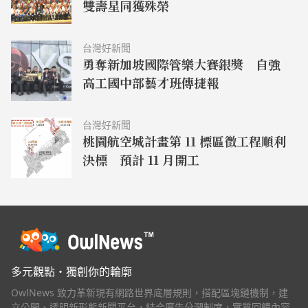
雙壽星同獲殊榮
台灣好新聞
勇奪新加坡國際管樂大賽銀獎 自強
高工國中部藝才班傳捷報
台灣好新聞
桃園航空城計畫第 11 標區徵工程順利
決標 預計 11 月開工
多元觀點・獨創你的輪廓
OwlNews 致力革新現有網路世界底層規則，搭配區塊鏈機制，建
立公開、透明新形態新聞平台，結合廣告分潤制度，實質回饋內容