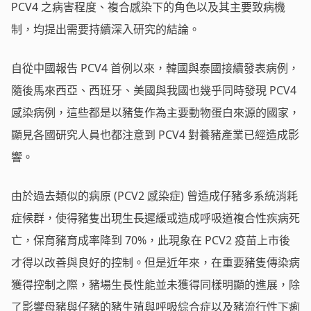
PCV4 之病害程度、複合感染下的角色以及其主要致病機
制，均提出需要持續深入研究的結論。
自從中國報告 PCV4 首例以來，韓國與泰國接續發表病例，
隨後馬來西亞、西班牙、美國與我國也幾乎同時發現 PCV4
感染病例，這些都是以豬隻作為主要動物蛋白來源的國家，
顯見各國研究人員也都注意到 PCV4 對養豬產業已經造成影
響。
由於過去類似的病原 (PCV2 感染症) 曾造成仔豬多系統消耗
症候群，使得豬隻出現生長遲緩或造成呼吸道複合性疾病死
亡，保育豬育成率降到 70%，此現象在 PCV2 疫苗上市後
才得以改善與良好的控制。但是近年來，在重要豬隻傳染病
獲得控制之際，豬場生長性能並未獲得同樣明顯的進展，除
了影響母豬與仔豬的豬生殖與呼吸綜合症以及豬流行性下痢