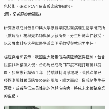
色技術，確認 PCV4 病毒感染豬隻細胞。
(圖 / 記者廖妙茜翻攝)
研究團隊成員包含中興大學獸醫學院獸醫病理生物學研究所
（獸病所）楊程堯老師與吳弘毅所長、分生所劉宏仁教授，
以及屏東科技大學獸醫學系邱明堂教授與林昭男主任。
楊程堯老師表示，我國重大豬隻傳染病陸續獲得控制，包含
阻擋非洲豬瘟入侵、台澎馬已成為口蹄疫不施打疫苗非疫
區、豬瘟拔針超過 1 年且持續維持清淨場域，養豬產業已
經逐漸脫離嚴重豬隻疫病的風險，繼之而起，造成豬隻生長
遲緩，或者降低生長性能的消耗性疾病，將成未來養豬產業
的重點。