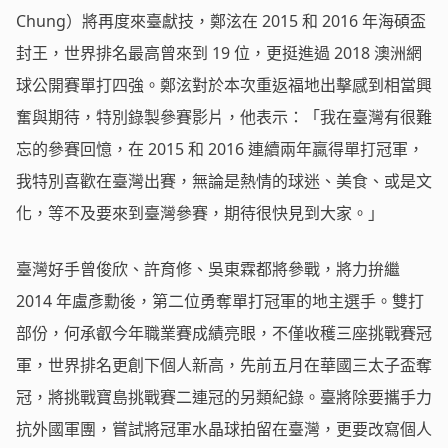
Chung）將再度來臺獻技，鄭泫在 2015 和 2016 年海碩盃
封王，世界排名最高曾來到 19 位，更挺進過 2018 澳洲網
球公開賽單打四強。鄭泫對於本次重返福地出擊感到相當興
奮與期待，特別錄製參賽影片，他表示：「我在臺灣有很難
忘的參賽回憶，在 2015 和 2016 連續兩年贏得單打冠軍，
我特別喜歡在臺灣出賽，無論是熱情的球迷、美食、或是文
化，等不及要來到臺灣參賽，期待很快見到大家。」
臺灣好手曾俊欣、許育修、吳東霖都將參戰，將力拚繼
2014 年盧彥勳後，第二位勇奪單打冠軍的地主選手。雙打
部份，何承叡今年職業賽成績亮眼，不僅收穫三座挑戰賽冠
軍，世界排名更創下個人新高，先前五月在華國三太子盃奪
冠，將挑戰寶島挑戰賽二連冠的另類紀錄。臺將除要攜手力
抗外國軍團，嘗試將冠軍水晶球拍留在臺灣，更要改寫個人