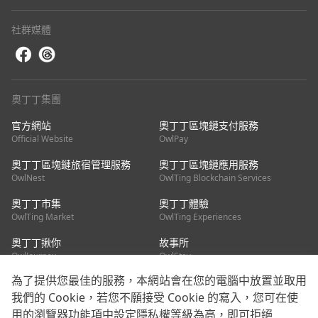
社群媒體
奧丁丁集團
官方網站
奧丁丁區塊鏈支付服務
Official Website
OwlPay
奧丁丁區塊鏈旅宿管理服務
奧丁丁區塊鏈應用服務
OwlNest
OwlTing Blockchain Services
奧丁丁市集
奧丁丁體驗
OwlTing Market
OwlTing Experiences
奧丁丁揪你
故事所
OwlJourney
OwlStay
為了提供您最佳的服務，本網站會在您的電腦中放置並取用
聯絡我們
我們的 Cookie，若您不願接受 Cookie 的寫入，您可在使
用的瀏覽器功能項中設定隱私權等級為高，即可拒絕
客服信箱：
mediapartner@owlting.com