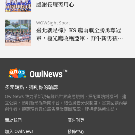
感謝長耀盃用心
WOWSight Sport
臺北就是棒》KS 龍兩戰全勝勇奪冠
軍，極光鷹收穫亞軍、野牛新男孩摘
季軍
多元觀點・獨創你的輪廓
OwlNews 致力革新現有網路世界底層規則，搭配區塊鏈機制，建
立公開、透明新形態新聞平台，結合廣告分潤制度，實質回饋內容
創作者，顛覆現有數位廣告產業壟斷現況，建構網路新生態。
關於我們
廣告刊登
加入 OwlNews
發佈中心