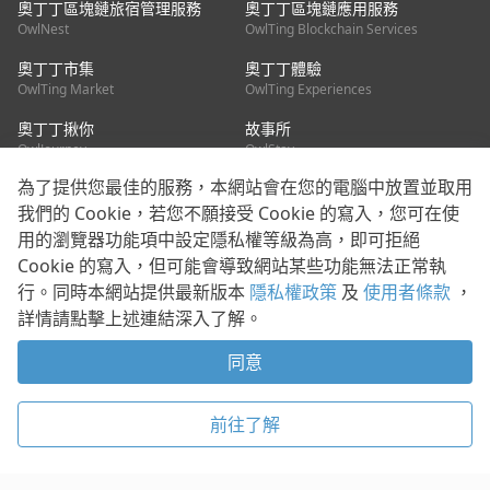
奧丁丁區塊鏈旅宿管理服務
奧丁丁區塊鏈應用服務
OwlNest
OwlTing Blockchain Services
奧丁丁市集
奧丁丁體驗
OwlTing Market
OwlTing Experiences
奧丁丁揪你
故事所
OwlJourney
OwlStay
為了提供您最佳的服務，本網站會在您的電腦中放置並取用
聯絡我們
我們的 Cookie，若您不願接受 Cookie 的寫入，您可在使
用的瀏覽器功能項中設定隱私權等級為高，即可拒絕
客服信箱：
mediapartner@owlting.com
Cookie 的寫入，但可能會導致網站某些功能無法正常執
服務信箱 / 廣告洽詢：
info_owlnews@owlting.com
行。同時本網站提供最新版本
隱私權政策
及
使用者條款
，
媒體合作 / 新聞稿提供：
mediapartner@owlting.com
詳情請點擊上述連結深入了解。
本平台之內容符合第三方智慧財產權規範，若有疑慮歡迎來信告
知。
同意
打開 App 享受舒適閱讀
使用者條款
隱私權政策
Cookie 政策
前往了解
© 2021 歐簿客科技股份有限公司 版權所有