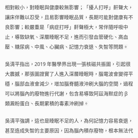
相對較小，對睡眠與健康較無影響；「擾人打呼」鼾聲大，
讓床伴難以忍受，且易影響睡眠品質，長期可能對健康有不
良影響；較嚴重是「病症打呼」鼾聲極大，常伴隨呼吸中
止，導致缺氧、深層睡眠不足，進而引發血管硬化、高血
壓、糖尿病、中風、心臟病、記憶力衰退、失智等問題。
吳清平指出，2019 年醫學界出現一張核磁共振圖，引起很
大震撼，那張圖證實了人進入深層睡眠時，腦電波會變得平
穩，腦部血液會減少，增加腦脊髓液沖刷大腦的空間，過程
可以將腦內的廢物進行代謝，包含易導致阿茲海默症的 β
類澱粉蛋白、長期累積的毒素沖刷掉。
吳清平強調，這也是睡眠不足的人，為何記憶力容易衰退，
甚至造成失智的主要原因，因為腦內積存廢物，根本無法代