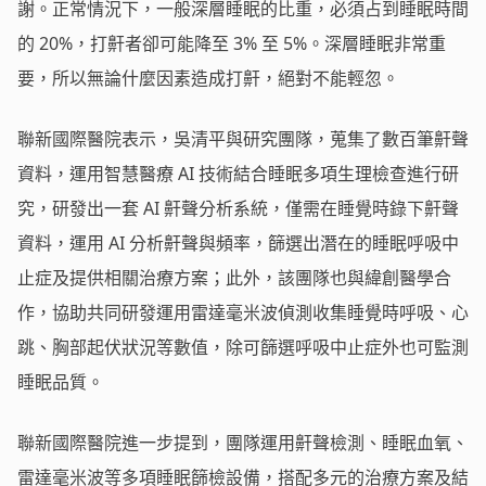
謝。正常情況下，一般深層睡眠的比重，必須占到睡眠時間
的 20%，打鼾者卻可能降至 3% 至 5%。深層睡眠非常重
要，所以無論什麼因素造成打鼾，絕對不能輕忽。
聯新國際醫院表示，吳清平與研究團隊，蒐集了數百筆鼾聲
資料，運用智慧醫療 AI 技術結合睡眠多項生理檢查進行研
究，研發出一套 AI 鼾聲分析系統，僅需在睡覺時錄下鼾聲
資料，運用 AI 分析鼾聲與頻率，篩選出潛在的睡眠呼吸中
止症及提供相關治療方案；此外，該團隊也與緯創醫學合
作，協助共同研發運用雷達毫米波偵測收集睡覺時呼吸、心
跳、胸部起伏狀況等數值，除可篩選呼吸中止症外也可監測
睡眠品質。
聯新國際醫院進一步提到，團隊運用鼾聲檢測、睡眠血氧、
雷達毫米波等多項睡眠篩檢設備，搭配多元的治療方案及結