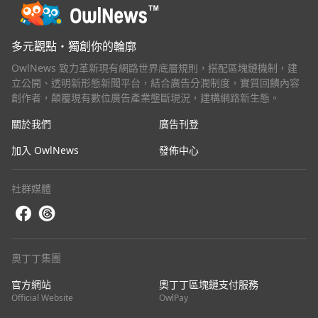
多元觀點・獨創你的輪廓
OwlNews 致力革新現有網路世界底層規則，搭配區塊鏈機制，建
立公開、透明新形態新聞平台，結合廣告分潤制度，實質回饋內容
創作者，顛覆現有數位廣告產業壟斷現況，建構網路新生態。
關於我們
廣告刊登
加入 OwlNews
發佈中心
社群媒體
奧丁丁集團
官方網站
奧丁丁區塊鏈支付服務
Official Website
OwlPay