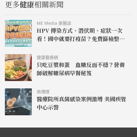
更多
健康
相關新聞
ME Media 美醫誌
HPV 傳染方式、潛伏期、症狀一次
看！國中就要打疫苗？免費篩檢整
理！–名醫問診室｜ME 美醫誌
健康醫療網
只吃豆漿和蛋 血糖反而不穩？營養
師破解糖尿病早餐秘笈
商傳媒
醫療院所真菌感染案例激增 美國疾管
中心示警