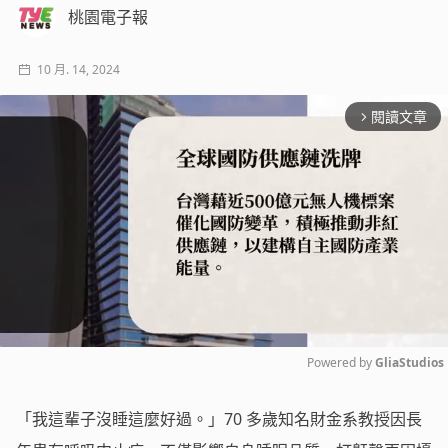
桃園電子報
10 月. 14, 2024
閱讀文章
arrow_forward_ios
Powered by 
GliaStudios
Mute
「我這輩子沒睡這麼好過。」70 多歲知名財金系教授因長