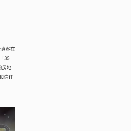
投資客在
「35
的房地
和信任