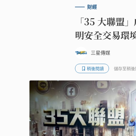
財經
「35 大聯盟
明安全交易環
三星傳媒
稍後閱讀
儲存至稍後