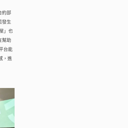
合約部
若發生
屋」也
在幫助
，平台能
感，進