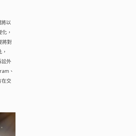
體將以
變化，
變將對
此，
訴訟外
ram、
方在交