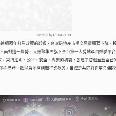
Powered by 
GliaStudios
) 經過連續兩年打房政策的影響，台灣房地產市場交易量顯著下降，
Mute
殆盡。面對這一趨勢，大囍聚集團旗下全台第一大房地產自媒體平台
求，秉持透明、公平、安全、專業的初衷，創建了首個涵蓋全台
，不拘品牌，歡迎房地產相關行業參與，目標是共同打造更具保障