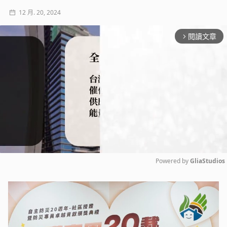
12 月. 20, 2024
閱讀文章
arrow_forward_ios
Powered by 
GliaStudios
Mute