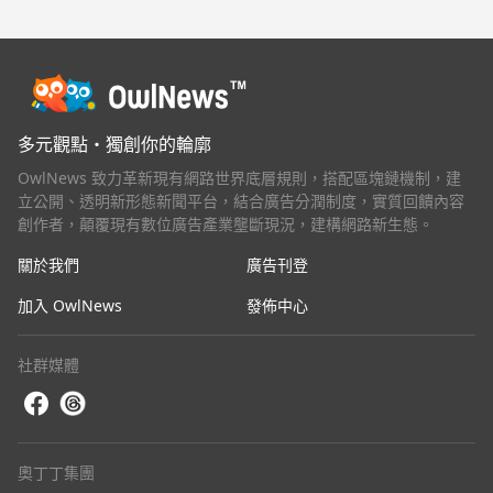
多元觀點・獨創你的輪廓
OwlNews 致力革新現有網路世界底層規則，搭配區塊鏈機制，建
立公開、透明新形態新聞平台，結合廣告分潤制度，實質回饋內容
創作者，顛覆現有數位廣告產業壟斷現況，建構網路新生態。
關於我們
廣告刊登
加入 OwlNews
發佈中心
社群媒體
奧丁丁集團