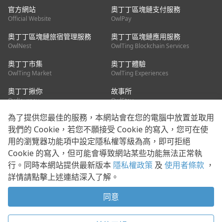
官方網站
奧丁丁區塊鏈支付服務
Official Website
OwlPay
奧丁丁區塊鏈旅宿管理服務
奧丁丁區塊鏈應用服務
OwlNest
OwlTing Blockchain Services
奧丁丁市集
奧丁丁體驗
OwlTing Market
OwlTing Experiences
奧丁丁揪你
故事所
OwlJourney
OwlStay
為了提供您最佳的服務，本網站會在您的電腦中放置並取用
聯絡我們
我們的 Cookie，若您不願接受 Cookie 的寫入，您可在使
用的瀏覽器功能項中設定隱私權等級為高，即可拒絕
客服信箱：
mediapartner@owlting.com
Cookie 的寫入，但可能會導致網站某些功能無法正常執
服務信箱 / 廣告洽詢：
info_owlnews@owlting.com
行。同時本網站提供最新版本
隱私權政策
及
使用者條款
，
媒體合作 / 新聞稿提供：
mediapartner@owlting.com
詳情請點擊上述連結深入了解。
本平台之內容符合第三方智慧財產權規範，若有疑慮歡迎來信告
知。
同意
打開 App 享受舒適閱讀
使用者條款
隱私權政策
Cookie 政策