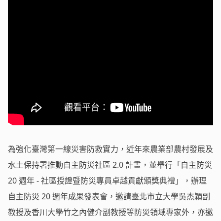
為強化臺灣第一線災害防救實力，近年來農業部農村發展及
水土保持署推動自主防災社區 2.0 計畫，並舉行「自主防災
20 週年 - 社區授證暨防災專員卓越貢獻頒獎典禮」，辦理
自主防災 20 週年成果發表會，邀請臺北市立大學吳杰穎副
教授及香川大學竹之內健介副教授等防災領域專家外，亦邀