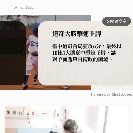
1 月. 10, 2025
閱讀文章
arrow_forward_ios
Powered by 
GliaStudios
Mute