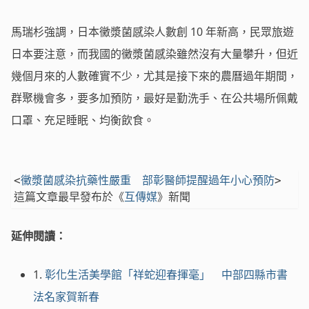
馬瑞杉強調，日本黴漿菌感染人數創 10 年新高，民眾旅遊
日本要注意，而我國的黴漿菌感染雖然沒有大量攀升，但近
幾個月來的人數確實不少，尤其是接下來的農曆過年期間，
群聚機會多，要多加預防，最好是勤洗手、在公共場所佩戴
口罩、充足睡眠、均衡飲食。
<
黴漿菌感染抗藥性嚴重　部彰醫師提醒過年小心預防
> 
這篇文章最早發布於《
互傳媒
》新聞
延伸閱讀：
1.
彰化生活美學館「祥蛇迎春揮毫」 中部四縣市書
法名家賀新春