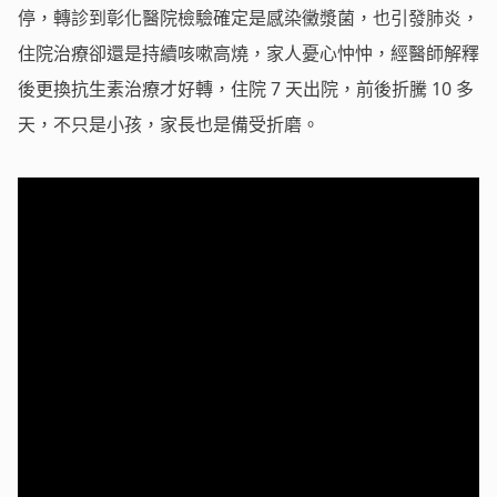
停，轉診到彰化醫院檢驗確定是感染黴漿菌，也引發肺炎，
住院治療卻還是持續咳嗽高燒，家人憂心忡忡，經醫師解釋
後更換抗生素治療才好轉，住院 7 天出院，前後折騰 10 多
天，不只是小孩，家長也是備受折磨。