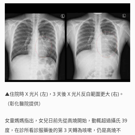
▲住院時 X 光片 (左)，3 天後 X 光片反白範圍更大 (右)。
（彰化醫院提供）
女童媽媽指出，女兒日前先從高燒開始，動輒超過攝氏 39
度，在診所看診服藥後的第 3 天轉為咳嗽，仍是高燒不