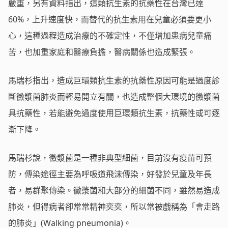
嚴重，另有資料指出，這類抗生素的抗藥性在台灣已達
60%，上升速度快，而替代的抗生素用在兒童必須要更小
心，這種過程造成治療的不確定性，不僅增加患病兒童痛
苦，也加重家庭和醫療負擔，醫病關係也造成緊張。
馬瑞杉指出，造成巨環類抗生素的抗藥性原因可能是過度診
斷黴漿菌肺炎而輕易開立有關，也造成整個大環境的黴漿菌
具抗藥性，若能避免過度使用巨環類抗生素，抗藥性或可逐
漸下降。
馬瑞杉說，黴漿菌是一種非典型細菌，目前沒有疫苗可預
防，傳染途徑主要為呼吸道飛沫傳染，好發於兒童及年長
者，易群聚傳染。黴漿菌和大部分的細菌不同，雖然易造成
肺炎，但得病者卻常常精神奕奕，所以常被戲稱為「會走路
的肺炎」(Walking pneumonia)。