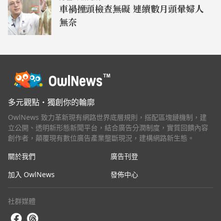
車禍撞頭檢查無礙 連續數月頭暈婦人
無奈
多元觀點・獨創你的輪廓
OwlNews 致力革新現有網路世界底層規則，搭配區塊鏈機制，建
立公開、透明新形態新聞平台，結合廣告分潤制度，實質回饋內容
創作者，顛覆現有數位廣告產業壟斷現況，建構網路新生態。
關於我們
廣告刊登
加入 OwlNews
發佈中心
社群媒體