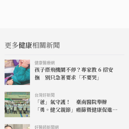
更多
健康
相關新聞
健康醫療網
孩子搭飛機鬧不停？專家教 6 招安
撫 別只急著要求「不要哭」
台灣好新聞
「爸」氣守護！ 臺南醫院舉辦
「勇。健父親節」癌篩暨健康促進活
動
好醫師新聞網