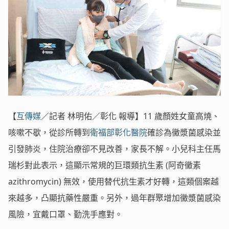
【
互傳媒
／記者 林明佑／彰化 報導】11 歲顏姓女童高燒、
咳嗽不歇，從診所轉到
衛福部彰化醫院
確診為黴漿菌感染並
引發肺炎，住院治療卻不見改善，家長不解。小兒科主任馬
瑞杉對此表示，這顯示常規的巨環類抗生素 (阿奇黴素
azithromycin) 無效，使用替代抗生素才好轉，這類個案越
來越多，凸顯抗藥性嚴重。另外，過年群聚增加黴漿菌感染
風險，宜戴口罩、勤洗手應對。