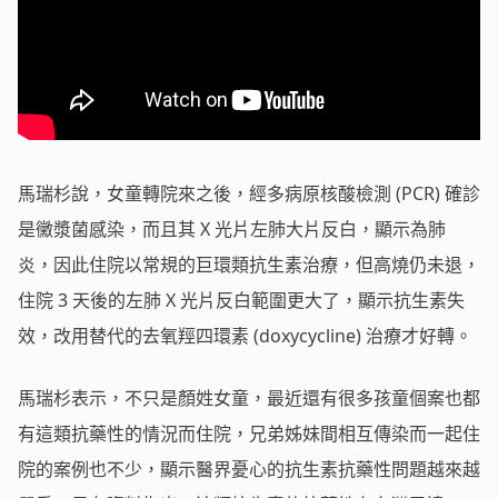
馬瑞杉說，女童轉院來之後，經多病原核酸檢測 (PCR) 確診
是黴漿菌感染，而且其 X 光片左肺大片反白，顯示為肺
炎，因此住院以常規的巨環類抗生素治療，但高燒仍未退，
住院 3 天後的左肺 X 光片反白範圍更大了，顯示抗生素失
效，改用替代的去氧羥四環素 (doxycycline) 治療才好轉。
馬瑞杉表示，不只是顏姓女童，最近還有很多孩童個案也都
有這類抗藥性的情況而住院，兄弟姊妹間相互傳染而一起住
院的案例也不少，顯示醫界憂心的抗生素抗藥性問題越來越