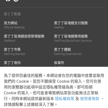
奧丁丁集團
官方網站
奧丁丁區塊鏈支付服務
Official Website
OwlPay
奧丁丁區塊鏈旅宿管理服務
奧丁丁區塊鏈應用服務
OwlNest
OwlTing Blockchain Services
奧丁丁市集
奧丁丁體驗
OwlTing Market
OwlTing Experiences
奧丁丁揪你
故事所
OwlJourney
OwlStay
為了提供您最佳的服務，本網站會在您的電腦中放置並取用
聯絡我們
我們的 Cookie，若您不願接受 Cookie 的寫入，您可在使
用的瀏覽器功能項中設定隱私權等級為高，即可拒絕
客服信箱：
mediapartner@owlting.com
Cookie 的寫入，但可能會導致網站某些功能無法正常執
服務信箱 / 廣告洽詢：
info_owlnews@owlting.com
行。同時本網站提供最新版本
隱私權政策
及
使用者條款
，
媒體合作 / 新聞稿提供：
mediapartner@owlting.com
詳情請點擊上述連結深入了解。
本平台之內容符合第三方智慧財產權規範，若有疑慮歡迎來信告