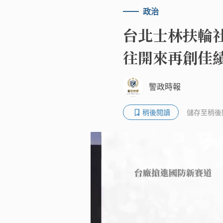
政治
台北士林扶輪社
往開來再創佳
警政時報
稍後閱讀
儲存至稍後