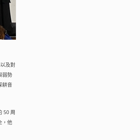
務以及對
與弱勢
深耕音
50 周
全，他