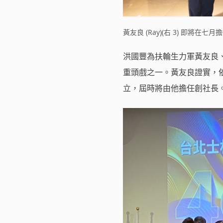
黃友良 (Ray)(右 3) 即將
洪國豐為扶輪生力軍黃友良、
重頭戲之一。黃友良證實，
立，屆時將由他擔任創社長