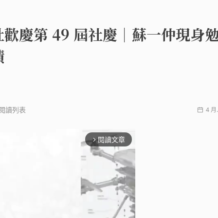
歡慶第 49 屆社慶｜蘇一仲現身
績
閱讀列表
4 月.
閱讀文章
arrow_forward_ios