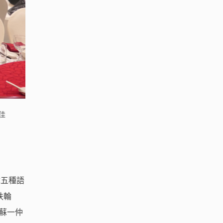
佳
韓五種語
扶輪
理蘇一仲