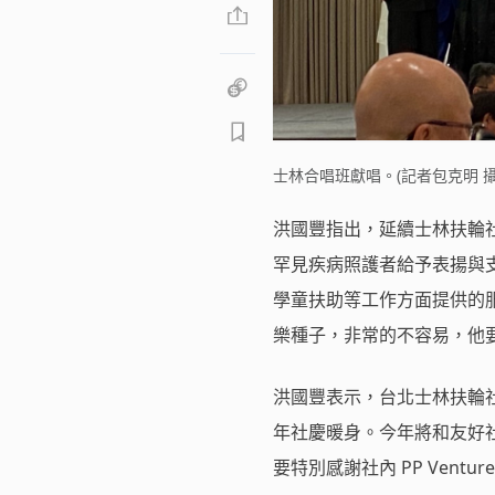
士林合唱班獻唱。(記者包克明 攝
洪國豐指出，延續士林扶輪社
罕見疾病照護者給予表揚與
學童扶助等工作方面提供的
樂種子，非常的不容易，他
洪國豐表示，台北士林扶輪社
年社慶暖身。今年將和友好
要特別感謝社內 PP Vent