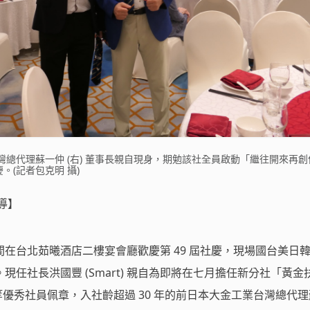
總代理蘇一仲 (右) 董事長親自現身，期勉該社全員啟動「繼往開來再創
。(記者包克明 攝)
導】
在台北茹曦酒店二樓宴會廳歡慶第 49 屆社慶，現場國台美日
任社長洪國豐 (Smart) 親自為即將在七月擔任新分社「黃金
) 等優秀社員佩章，入社齡超過 30 年的前日本大金工業台灣總代