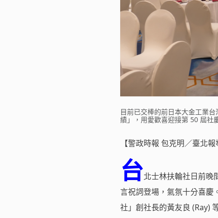
目前已交棒的前日本大金工業台灣
績」，用愛歡喜迎接第 50 屆社慶
【警政時報 包克明／臺北報
台
北士林扶輪社日前晚間
言祝詞登場，氣氛十分喜慶。現
社」創社長的黃友良 (Ray