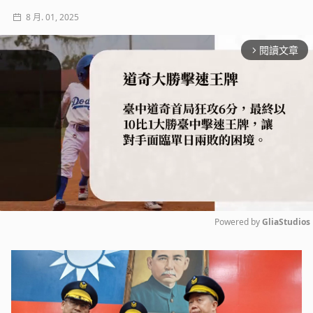
8 月. 01, 2025
閱讀文章
arrow_forward_ios
Powered by 
GliaStudios
Mute