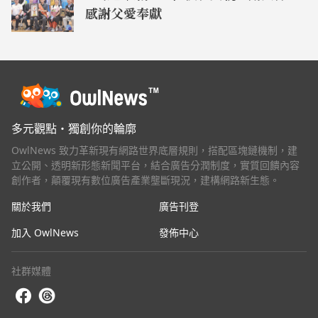
感謝父愛奉獻
多元觀點・獨創你的輪廓
OwlNews 致力革新現有網路世界底層規則，搭配區塊鏈機制，建
立公開、透明新形態新聞平台，結合廣告分潤制度，實質回饋內容
創作者，顛覆現有數位廣告產業壟斷現況，建構網路新生態。
關於我們
廣告刊登
加入 OwlNews
發佈中心
社群媒體