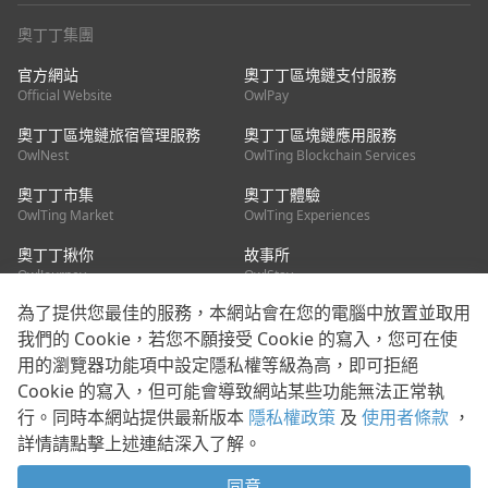
奧丁丁集團
官方網站
奧丁丁區塊鏈支付服務
Official Website
OwlPay
奧丁丁區塊鏈旅宿管理服務
奧丁丁區塊鏈應用服務
OwlNest
OwlTing Blockchain Services
奧丁丁市集
奧丁丁體驗
OwlTing Market
OwlTing Experiences
奧丁丁揪你
故事所
OwlJourney
OwlStay
為了提供您最佳的服務，本網站會在您的電腦中放置並取用
聯絡我們
我們的 Cookie，若您不願接受 Cookie 的寫入，您可在使
用的瀏覽器功能項中設定隱私權等級為高，即可拒絕
客服信箱：
mediapartner@owlting.com
Cookie 的寫入，但可能會導致網站某些功能無法正常執
服務信箱 / 廣告洽詢：
info_owlnews@owlting.com
行。同時本網站提供最新版本
隱私權政策
及
使用者條款
，
媒體合作 / 新聞稿提供：
mediapartner@owlting.com
詳情請點擊上述連結深入了解。
本平台之內容符合第三方智慧財產權規範，若有疑慮歡迎來信告
知。
同意