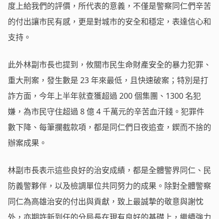
度上給我們的評價，所代表的意義，不僅是警察同仁們辛苦
的付出讓市民有感，更是對城市的安全和穩定，表達信心和
支持。
此外林副市長也提到，攸關市民生命財產安全的暴力犯罪、
重大刑案，發生數是 23 年來最低，且快速破案；特別是打
詐方面，今年上半年就查獲超過 200 個集團、1300 名犯
嫌，為市民守住超過 8 億 4 千萬元的辛苦血汗錢。犯罪件
數下降、每筆攔截款項，都是同仁們日夜追查，鍥而不捨的
辦案成果。
林副市長表示這些良好的治安成績，都是全體警界同仁、民
防義警夥伴，以及檢調單位共同努力的成果。除對全體警察
同仁為高雄治安的付出與貢獻，致上最誠摯的敬意與謝忱
外，亦期許新到任的分局長在現有良好的基礎上，繼續強力