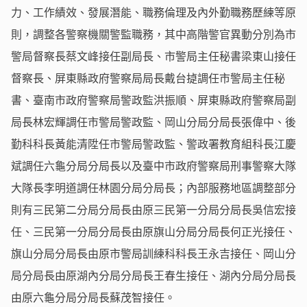
力、工作績效、發展潛能、職務倫理及內外勤職務歷練等原
則，調整各警察機關警監職務，其中高階警官異動分別為市
警局督察長蔡文峰接任副局長、市警局主任秘書梁東山接任
督察長、屏東縣政府警察局局長戴台㨗調任市警局主任秘
書、臺南市政府警察局警政監洪振順、屏東縣政府警察局副
局長林宏輝調任市警局警政監、岡山分局分局長張偉中、後
勤科科長黃能清陞任市警局警政監、警政署教育組科長江慶
斌調任六龜分局分局長以及臺中市政府警察局刑事警察大隊
大隊長李明道調任林園分局分局長；內部服務地區調整部分
則有三民第二分局分局長由原三民第一分局分局長吳信宏接
任、三民第一分局分局長由原旗山分局分局長何正光接任、
旗山分局分局長由原市警局訓練科科長王永吉接任、岡山分
局分局長由原湖內分局分局長王春生接任、湖內分局分局長
由原六龜分局分局長蘇茂智接任。