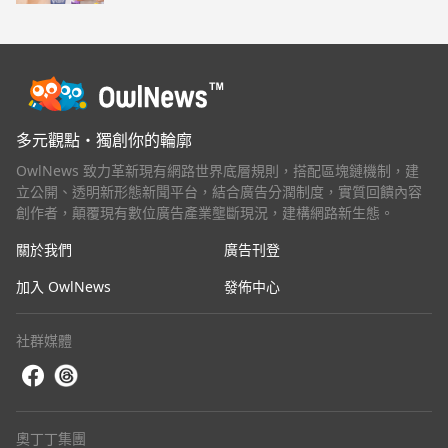
多元觀點・獨創你的輪廓
OwlNews 致力革新現有網路世界底層規則，搭配區塊鏈機制，建
立公開、透明新形態新聞平台，結合廣告分潤制度，實質回饋內容
創作者，顛覆現有數位廣告產業壟斷現況，建構網路新生態。
關於我們
廣告刊登
加入 OwlNews
發佈中心
社群媒體
奧丁丁集團