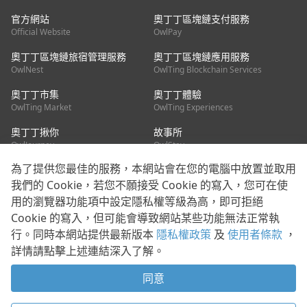
官方網站
奧丁丁區塊鏈支付服務
Official Website
OwlPay
奧丁丁區塊鏈旅宿管理服務
奧丁丁區塊鏈應用服務
OwlNest
OwlTing Blockchain Services
奧丁丁市集
奧丁丁體驗
OwlTing Market
OwlTing Experiences
奧丁丁揪你
故事所
OwlJourney
OwlStay
為了提供您最佳的服務，本網站會在您的電腦中放置並取用
聯絡我們
我們的 Cookie，若您不願接受 Cookie 的寫入，您可在使
用的瀏覽器功能項中設定隱私權等級為高，即可拒絕
客服信箱：
mediapartner@owlting.com
Cookie 的寫入，但可能會導致網站某些功能無法正常執
服務信箱 / 廣告洽詢：
info_owlnews@owlting.com
行。同時本網站提供最新版本
隱私權政策
及
使用者條款
，
媒體合作 / 新聞稿提供：
mediapartner@owlting.com
詳情請點擊上述連結深入了解。
本平台之內容符合第三方智慧財產權規範，若有疑慮歡迎來信告
知。
同意
打開 App 享受舒適閱讀
使用者條款
隱私權政策
Cookie 政策