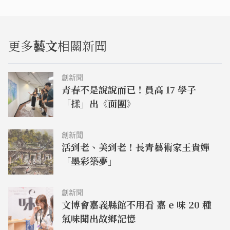
更多
藝文
相關新聞
創新聞
青春不是說說而已！員高 17 學子
「揉」出《面團》
創新聞
活到老、美到老！長青藝術家王貴嬋
「墨彩築夢」
創新聞
文博會嘉義縣館不用看 嘉 e 味 20 種
氣味聞出故鄉記憶