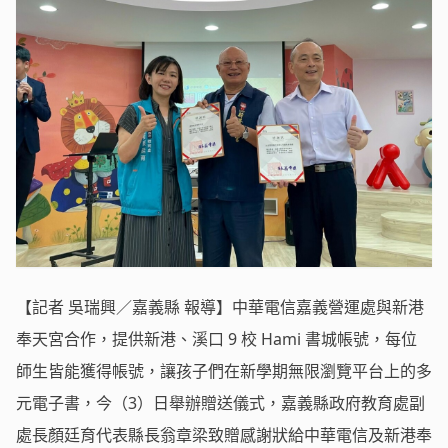
【記者 吳瑞興／嘉義縣 報導】中華電信嘉義營運處與新港
奉天宮合作，提供新港、溪口 9 校 Hami 書城帳號，每位
師生皆能獲得帳號，讓孩子們在新學期無限瀏覽平台上的多
元電子書，今（3）日舉辦贈送儀式，嘉義縣政府教育處副
處長顏廷育代表縣長翁章梁致贈感謝狀給中華電信及新港奉