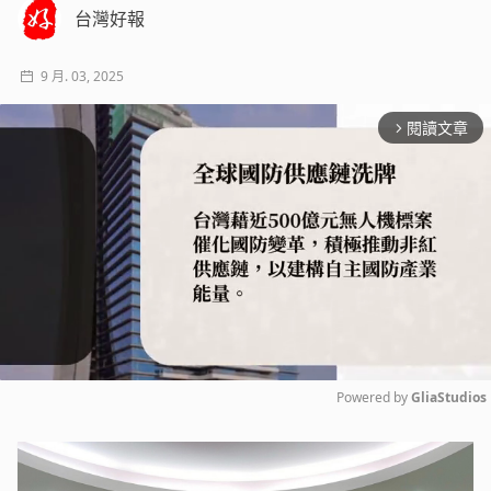
台灣好報
9 月. 03, 2025
閱讀文章
arrow_forward_ios
Powered by 
GliaStudios
Mute