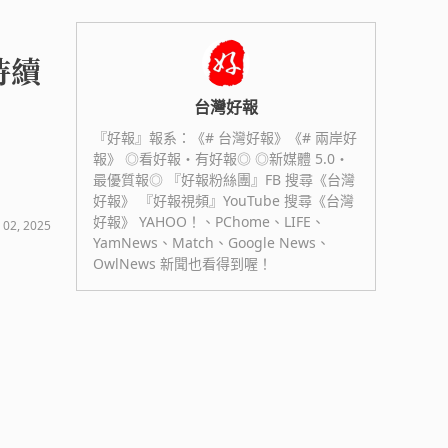
持續
台灣好報
『好報』報系：《# 台灣好報》《# 兩岸好
報》 ◎看好報・有好報◎ ◎新媒體 5.0・
最優質報◎ 『好報粉絲團』FB 搜尋《台灣
好報》 『好報視頻』YouTube 搜尋《台灣
好報》 YAHOO！、PChome、LIFE、
 02, 2025
YamNews、Match、Google News、
OwlNews 新聞也看得到喔！