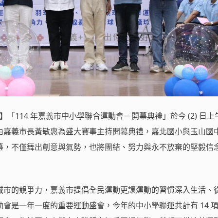
】「114 年嘉義市中小學聯合運動會－開幕典禮」於今 (2) 日上
由嘉義市長黃敏惠為盛大賽事主持開幕典禮，嘉北國小與玉山國
幕，不僅舞出創意與氣勢，也將團結、努力與永不放棄的堅毅信
城市的競爭力，嘉義市提倡全民運動更讓運動的習慣深入生活、
會是一年一度的重要運動盛會，今年的中小學聯運共計有 14 