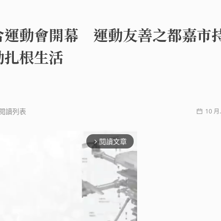
合運動會開幕 運動友善之都嘉市
動扎根生活
閱讀列表
10 月.
閱讀文章
arrow_forward_ios