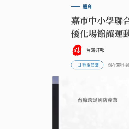
體育
嘉市中小學聯
優化場館讓運
台灣好報
稍後閱讀
儲存至稍後