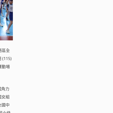
西區全
115)
運動場
國角力
國女組
全國中