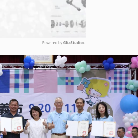
Powered by 
GliaStudios
Mute