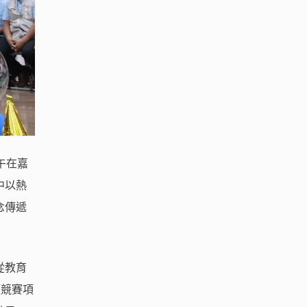
午在嘉
中以熱
念傳遞
從教育
項競賽項