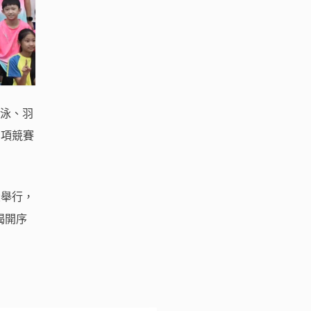
游泳、羽
 項競賽
大舉行，
揭開序