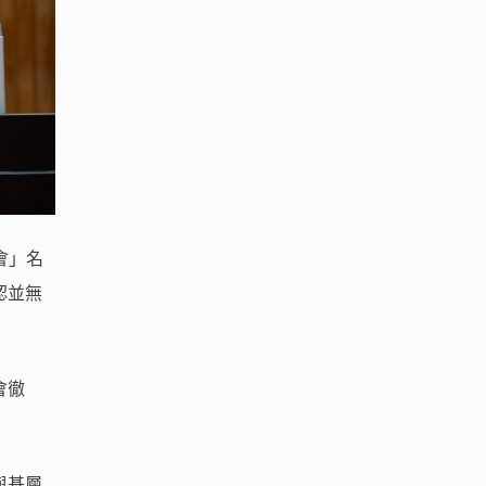
會」名
認並無
會徹
與基層