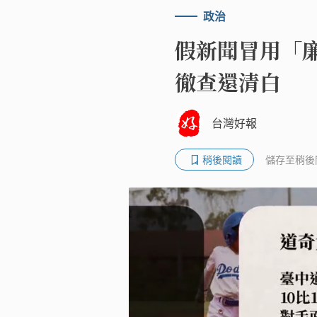
政治
假新聞冒用「
徹查還清白
台灣好報
稍後閱讀
儲存至稍後