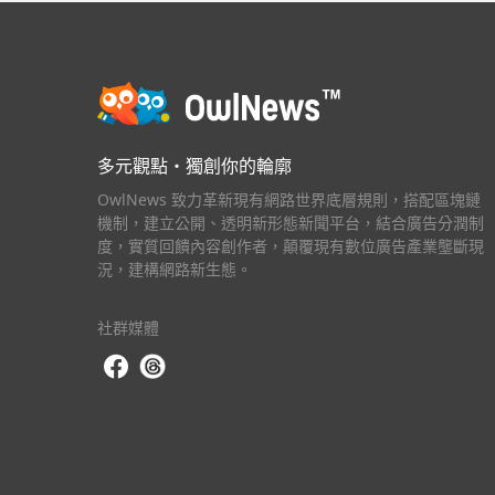
多元觀點・獨創你的輪廓
OwlNews 致力革新現有網路世界底層規則，搭配區塊鏈
機制，建立公開、透明新形態新聞平台，結合廣告分潤制
度，實質回饋內容創作者，顛覆現有數位廣告產業壟斷現
況，建構網路新生態。
社群媒體