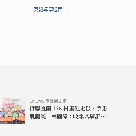
原報導傳送門
CNEWS 匯流新聞網
行腳宜蘭 168 村里鞋走破、手患
肌腱炎 林國漳：收集基層訴求
化為施政藍圖