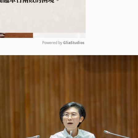
Powered by 
GliaStudios
Mute