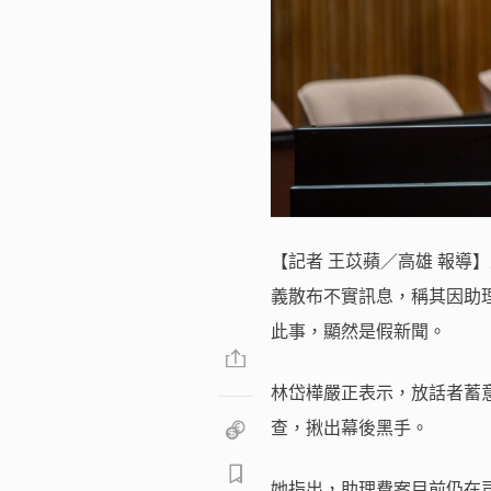
【記者 王苡蘋／高雄 報導
義散布不實訊息，稱其因助
此事，顯然是假新聞。
林岱樺嚴正表示，放話者蓄
查，揪出幕後黑手。
她指出，助理費案目前仍在