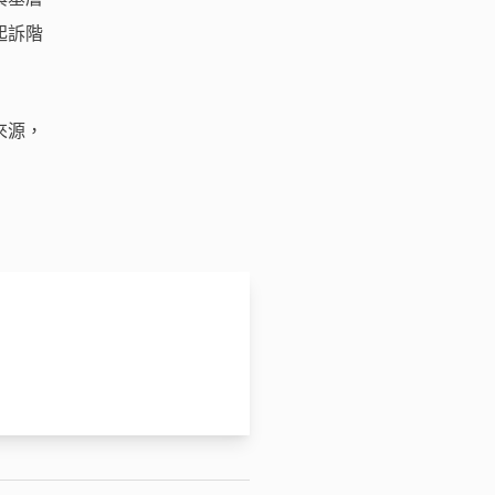
起訴階
來源，