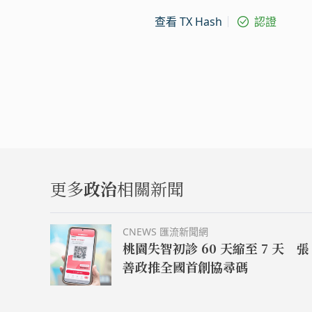
查看 TX Hash
認證
更多
政治
相關新聞
CNEWS 匯流新聞網
桃園失智初診 60 天縮至 7 天 張
善政推全國首創協尋碼