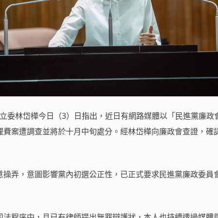
】立委林岱樺今日（3）日指出，近日有網路媒體以「民進黨廉政
理費案遭調查並將於十月中旬處分。經林岱樺向廉政會查證，確
意操弄，意圖影響黨內初選公正性，已正式要求民進黨廉政委員
司法程序中，且已有律師提出無罪辯護狀，本人也持續透過媒體