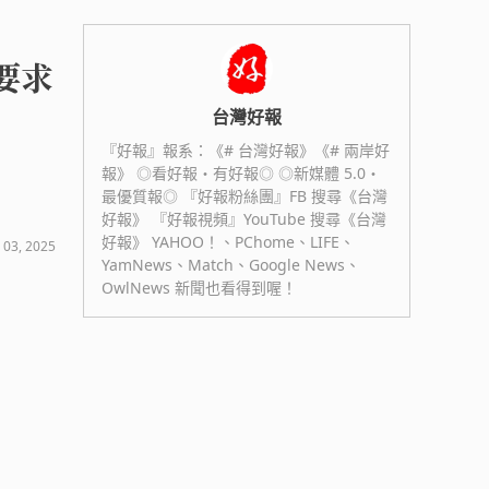
要求
台灣好報
『好報』報系：《# 台灣好報》《# 兩岸好
報》 ◎看好報・有好報◎ ◎新媒體 5.0・
最優質報◎ 『好報粉絲團』FB 搜尋《台灣
好報》 『好報視頻』YouTube 搜尋《台灣
好報》 YAHOO！、PChome、LIFE、
 03, 2025
YamNews、Match、Google News、
OwlNews 新聞也看得到喔！