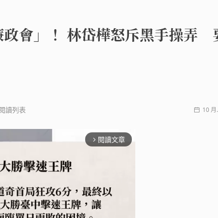
廉政會」！ 林岱樺怒斥黑手操弄 
閱讀列表
10 月.
閱讀文章
arrow_forward_ios