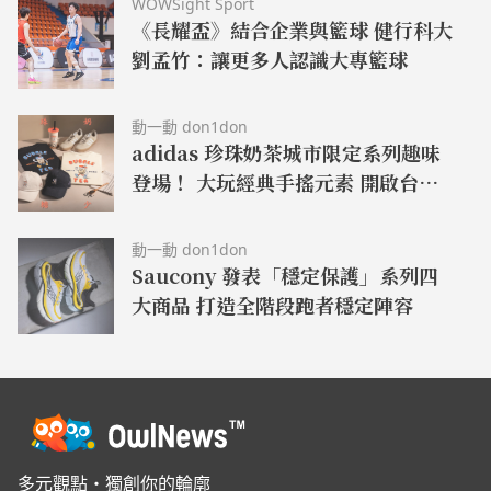
WOWSight Sport
《長耀盃》結合企業與籃球 健行科大
劉孟竹：讓更多人認識大專籃球
動一動 don1don
adidas 珍珠奶茶城市限定系列趣味
登場！ 大玩經典手搖元素 開啟台味
日常穿搭靈感
動一動 don1don
Saucony 發表「穩定保護」系列四
大商品 打造全階段跑者穩定陣容
多元觀點・獨創你的輪廓