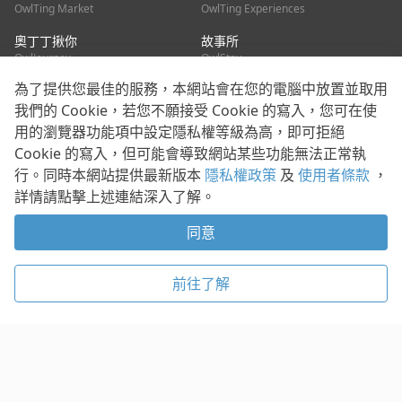
OwlTing Market
OwlTing Experiences
奧丁丁揪你
故事所
OwlJourney
OwlStay
為了提供您最佳的服務，本網站會在您的電腦中放置並取用
聯絡我們
我們的 Cookie，若您不願接受 Cookie 的寫入，您可在使
用的瀏覽器功能項中設定隱私權等級為高，即可拒絕
客服信箱：
mediapartner@owlting.com
Cookie 的寫入，但可能會導致網站某些功能無法正常執
服務信箱 / 廣告洽詢：
info_owlnews@owlting.com
行。同時本網站提供最新版本
隱私權政策
及
使用者條款
，
媒體合作 / 新聞稿提供：
mediapartner@owlting.com
詳情請點擊上述連結深入了解。
本平台之內容符合第三方智慧財產權規範，若有疑慮歡迎來信告
知。
同意
打開 App 享受舒適閱讀
使用者條款
隱私權政策
Cookie 政策
前往了解
© 2021 歐簿客科技股份有限公司 版權所有
複製
贊助
稍後閱讀