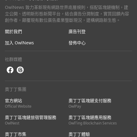
OwlNews 致力革新現有網路世界底層規則，搭配區塊鏈機制，建
立公開、透明新形態新聞平台，結合廣告分潤制度，實質回饋內容
創作者，顛覆現有數位廣告產業壟斷現況，建構網路新生態。
關於我們
廣告刊登
加入 OwlNews
發佈中心
社群媒體
奧丁丁集團
官方網站
奧丁丁區塊鏈支付服務
Official Website
OwlPay
奧丁丁區塊鏈旅宿管理服務
奧丁丁區塊鏈應用服務
OwlNest
OwlTing Blockchain Services
奧丁丁市集
奧丁丁體驗