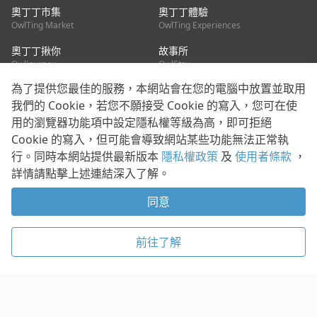
奧丁丁市集
奧丁丁體驗
OwlTing Market
OwlTing Experiences
奧丁丁揪你
故事所
OwlJourney
OwlStay
為了提供您最佳的服務，本網站會在您的電腦中放置並取用
聯絡我們
我們的 Cookie，若您不願接受 Cookie 的寫入，您可在使
用的瀏覽器功能項中設定隱私權等級為高，即可拒絕
客服信箱：
mediapartner@owlting.com
Cookie 的寫入，但可能會導致網站某些功能無法正常執
服務信箱 / 廣告洽詢：
info_owlnews@owlting.com
行。同時本網站提供最新版本
隱私權政策
及
使用者條款
，
媒體合作 / 新聞稿提供：
mediapartner@owlting.com
詳情請點擊上述連結深入了解。
本平台之內容符合第三方智慧財產權規範，若有疑慮歡迎來信告
知。
同意
打開 App 享受舒適閱讀
使用者條款
隱私權政策
Cookie 政策
前往了解
© 2021 歐簿客科技股份有限公司 版權所有
複製
贊助
稍後閱讀