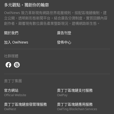
多元觀點・獨創你的輪廓
OwlNews 致力革新現有網路世界底層規則，搭配區塊鏈機制，建
立公開、透明新形態新聞平台，結合廣告分潤制度，實質回饋內容
創作者，顛覆現有數位廣告產業壟斷現況，建構網路新生態。
關於我們
廣告刊登
加入 OwlNews
發佈中心
社群媒體
奧丁丁集團
官方網站
奧丁丁區塊鏈支付服務
Official Website
OwlPay
奧丁丁區塊鏈旅宿管理服務
奧丁丁區塊鏈應用服務
OwlNest
OwlTing Blockchain Services