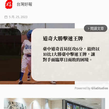
台灣好報
5 月. 25, 2023
閱讀文章
arrow_forward_ios
Powered by 
GliaStudios
Mute