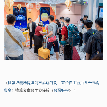
〈
桃爭取機場捷運列車添購計劃 來台自由行抽 5 千元消
費金
〉這篇文章最早發佈於《
台灣好報
》。