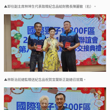
▲卸任副主席林坤生代表致贈紀念品給財務長陳麗敏（右）。
▲林新治前總監贈送紀念品祝賀宜蘭新正副總召就職。