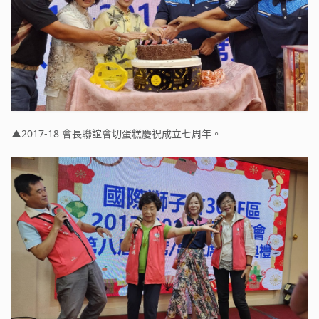
▲2017-18 會長聯誼會切蛋糕慶祝成立七周年。