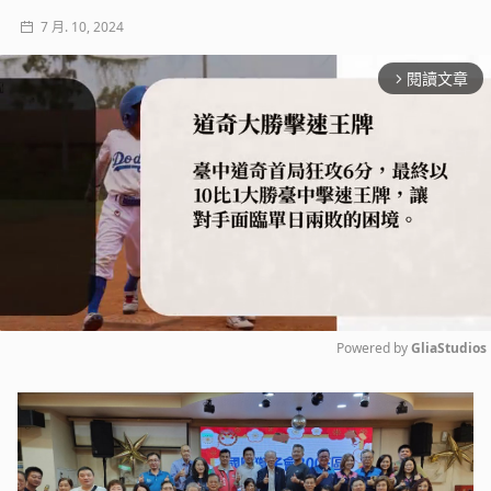
7 月. 10, 2024
閱讀文章
arrow_forward_ios
Powered by 
GliaStudios
Mute