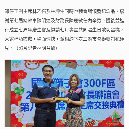
卸任正副主席林乙衛及林坤生同時也藉會場頒發紀念品，感
謝第七屆總幹事陳明煌及財務長陳麗敏任內辛勞。隨後並進
行成立七周年慶生會及邀請七月壽星共同唱生日歌切蛋糕，
大家杯酒盡歡，場面愉快，並相約下次三縣市會獅聯誼花蓮
見。（照片記者林明益攝）