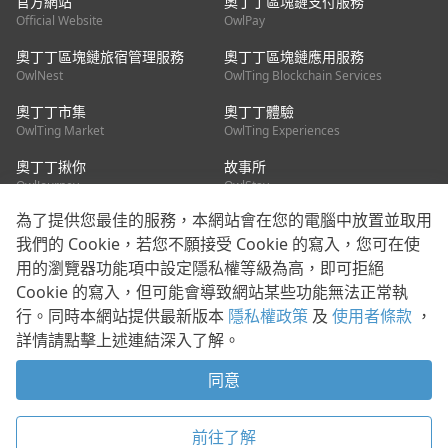
官方網站
奧丁丁區塊鏈支付服務
Official Website
OwlPay
奧丁丁區塊鏈旅宿管理服務
奧丁丁區塊鏈應用服務
OwlNest
OwlTing Blockchain Services
奧丁丁市集
奧丁丁體驗
OwlTing Market
OwlTing Experiences
奧丁丁揪你
故事所
OwlJourney
OwlStay
為了提供您最佳的服務，本網站會在您的電腦中放置並取用
聯絡我們
我們的 Cookie，若您不願接受 Cookie 的寫入，您可在使
用的瀏覽器功能項中設定隱私權等級為高，即可拒絕
客服信箱：
mediapartner@owlting.com
Cookie 的寫入，但可能會導致網站某些功能無法正常執
服務信箱 / 廣告洽詢：
info_owlnews@owlting.com
行。同時本網站提供最新版本
隱私權政策
及
使用者條款
，
媒體合作 / 新聞稿提供：
mediapartner@owlting.com
詳情請點擊上述連結深入了解。
本平台之內容符合第三方智慧財產權規範，若有疑慮歡迎來信告
知。
同意
打開 App 享受舒適閱讀
使用者條款
隱私權政策
Cookie 政策
前往了解