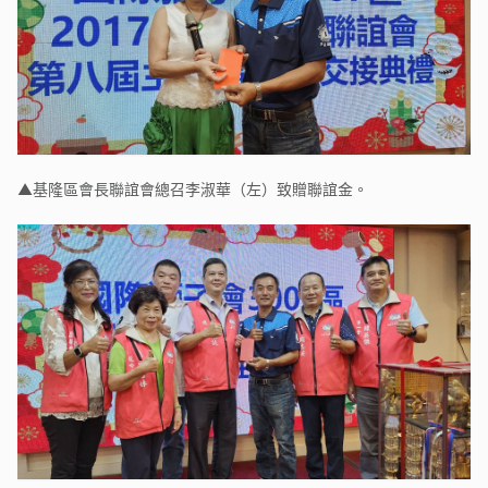
▲基隆區會長聯誼會總召李淑華（左）致贈聯誼金。