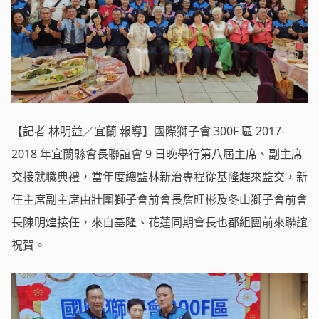
【記者 林明益／宜蘭 報導】國際獅子會 300F 區 2017-
2018 年宜蘭縣會長聯誼會 9 日晚舉行第八屆主席、副主席
交接就職典禮，當年度總監林新治專程從基隆趕來監交，新
任主席副主席由壯圍獅子會前會長詹旺彬及冬山獅子會前會
長陳明煌接任，來自基隆、花蓮同期會長也都組團前來聯誼
祝賀。