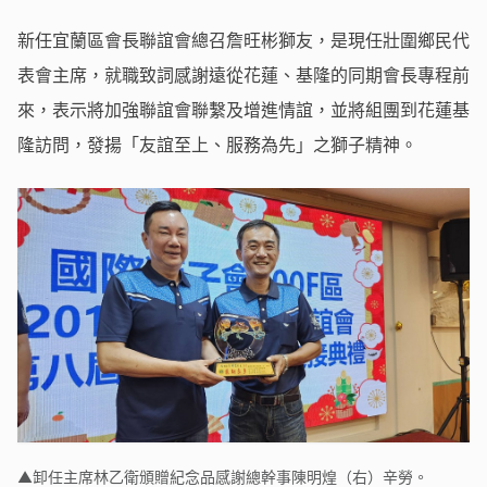
新任宜蘭區會長聯誼會總召詹旺彬獅友，是現任壯圍鄉民代
表會主席，就職致詞感謝遠從花蓮、基隆的同期會長專程前
來，表示將加強聯誼會聯繫及增進情誼，並將組團到花蓮基
隆訪問，發揚「友誼至上、服務為先」之獅子精神。
▲卸任主席林乙衛頒贈紀念品感謝總幹事陳明煌（右）辛勞。