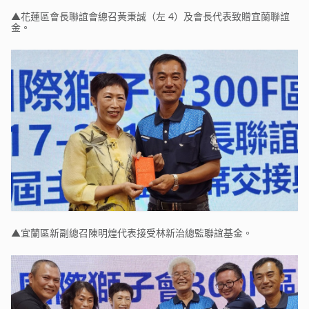
▲花蓮區會長聯誼會總召黃秉誠（左 4）及會長代表致贈宜蘭聯誼
金。
▲宜蘭區新副總召陳明煌代表接受林新治總監聯誼基金。