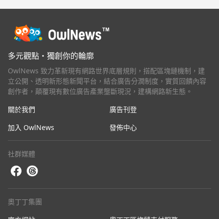
多元觀點・獨創你的輪廓
OwlNews 致力革新現有網路世界底層規則，搭配區塊鏈機制，建
立公開、透明新形態新聞平台，結合廣告分潤制度，實質回饋內容
創作者，顛覆現有數位廣告產業壟斷現況，建構網路新生態。
關於我們
廣告刊登
加入 OwlNews
發佈中心
社群媒體
奧丁丁集團