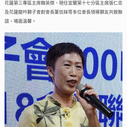
花蓮第三專區主席韓英傑、現任宜蘭第十七分區主席張仁忠
及花蓮龍吟獅子會創會長董信妹等多位會長領導獅友共敘聯
誼，場面溫馨。