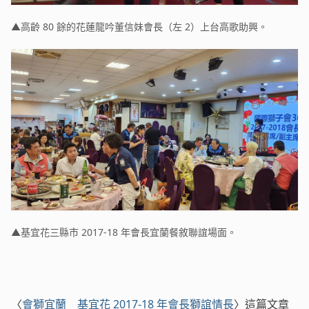
▲高齡 80 餘的花蓮龍吟董信妹會長（左 2）上台高歌助興。
▲基宜花三縣市 2017-18 年會長宜蘭餐敘聯誼場面。
〈
會獅宜蘭 基宜花 2017-18 年會長獅誼情長
〉這篇文章