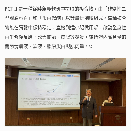
PCT II 是一種從鮭魚鼻軟骨中提取的複合物，由「非變性二
型膠原蛋白」和「蛋白聚醣」以等量比例所組成。這種複合
物能在胃酸中保持穩定，直接到達小腸做用處，啟動全身性
再生修復反應，改善關節、皮膚等發炎，維持體內高含量的
關節滑囊液、淚液、膠原蛋白與肌肉量。\;