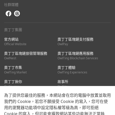
社群媒體
奧丁丁集團
官方網站
奧丁丁區塊鏈支付服務
Official Website
OwlPay
奧丁丁區塊鏈旅宿管理服務
奧丁丁區塊鏈應用服務
OwlNest
OwlTing Blockchain Services
奧丁丁市集
奧丁丁體驗
OwlTing Market
OwlTing Experiences
奧丁丁揪你
故事所
OwlJourney
OwlStay
為了提供您最佳的服務，本網站會在您的電腦中放置並取用
聯絡我們
我們的 Cookie，若您不願接受 Cookie 的寫入，您可在使
用的瀏覽器功能項中設定隱私權等級為高，即可拒絕
客服信箱：
mediapartner@owlting.com
Cookie 的寫入，但可能會導致網站某些功能無法正常執
服務信箱 / 廣告洽詢：
info_owlnews@owlting.com