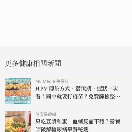
更多
健康
相關新聞
ME Media 美醫誌
HPV 傳染方式、潛伏期、症狀一次
看！國中就要打疫苗？免費篩檢整
理！–名醫問診室｜ME 美醫誌
健康醫療網
只吃豆漿和蛋 血糖反而不穩？營養
師破解糖尿病早餐秘笈