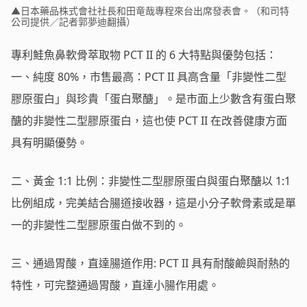
▲日本藥品株式會社社長和田竜哉專程來台出席發表會。（和司特
公司提供／記者郭夢迪翻攝）
專利鮭魚鼻軟骨萃取物 PCT II 的 6 大特點與優勢包括：
一、純度 80%，市售最高：PCT II 具高含量「非變性二型
膠原蛋白」與珍貴「蛋白聚醣」。是市面上少數含有蛋白聚
醣的非變性二型膠原蛋白，這也使 PCT II 在改善健康方面
具有明顯優勢。
二、黃金 1:1 比例：非變性二型膠原蛋白與蛋白聚醣以 1:1
比例組成，完美結合腸道接收器，這是小分子軟骨素或是單
一的非變性二型膠原蛋白做不到的。
三、通過胃酸，直達腸道作用: PCT II 具有耐酸鹼與耐熱的
特性，可完整通過胃酸，直達小腸作用處。