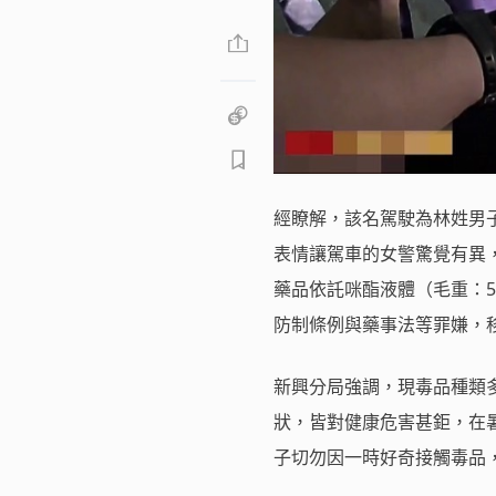
經瞭解，該名駕駛為林姓男子
表情讓駕車的女警驚覺有異，
藥品依託咪酯液體（毛重：5
防制條例與藥事法等罪嫌，
新興分局強調，現毒品種類
狀，皆對健康危害甚鉅，在
子切勿因一時好奇接觸毒品