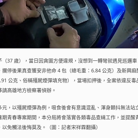
（37 歲），當日因貪圖方便違規，沒想到一轉彎就遇見巡邏車
攔停後果真查獲安非他命 4 包（總毛重：6.84 公克）及新興麻
.91 公克、俗稱殭屍煙彈填充物），當場扣押後，全案依違反毒
移請高雄地方檢察署偵辦。
多元，以殭屍煙彈為例，吸食後會有意識混亂、渾身顫抖無法站
暑期青春專案期間，本分局將會落實各類毒品查緝工作，並提醒
，以免觸法後悔莫及。（圖：記者宋祥霖翻攝）