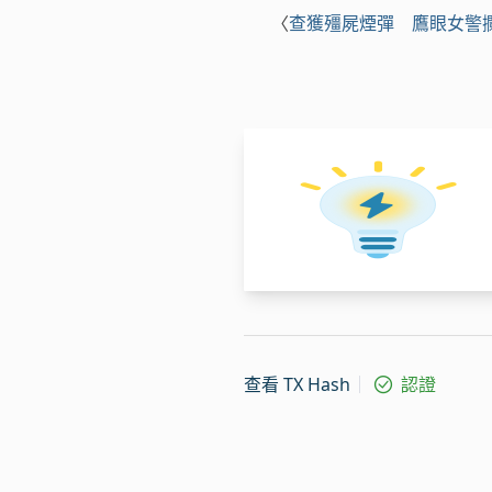
〈
查獲殭屍煙彈 鷹眼女警
查看 TX Hash
認證