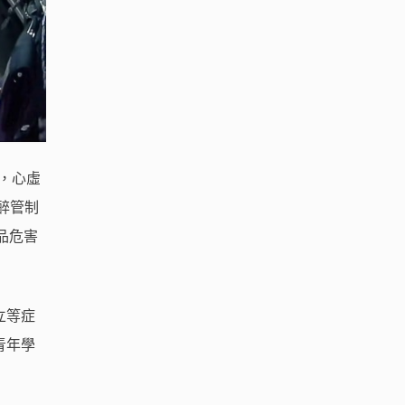
，心虛
醉管制
品危害
立等症
青年學