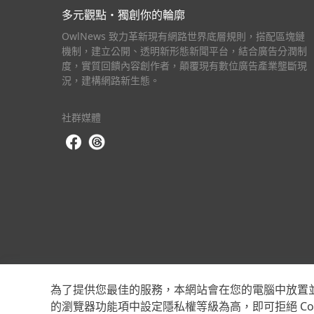
多元觀點・獨創你的輪廓
OwlNews 致力革新現有網路世界底層規則，搭配區塊鏈
機制，建立公開、透明新形態新聞平台，結合廣告分潤制
度，實質回饋內容創作者，顛覆現有數位廣告產業壟斷現
況，建構網路新生態。
社群媒體
為了提供您最佳的服務，本網站會在您的電腦中放置並取用
的瀏覽器功能項中設定隱私權等級為高，即可拒絕 Co