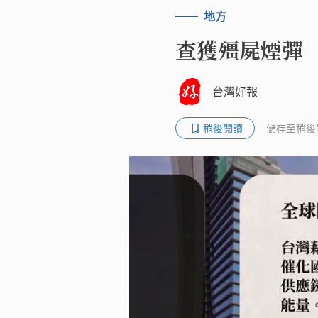
地方
查獲殭屍煙彈
台灣好報
稍後閱讀
儲存至稍後