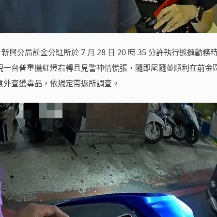
新興分局前金分駐所於 7 月 28 日 20 時 35 分許執行巡邏勤務
現一台普重機紅燈右轉且見警神情慌張，隨即尾隨並順利在前金
意外查獲毒品，依規定帶返所調查。