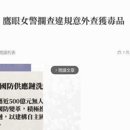
 鷹眼女警攔查違規意外查獲毒品
閱讀列表
7 月.
閱讀文章
arrow_forward_ios