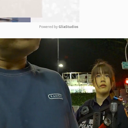
Powered by 
GliaStudios
Mute