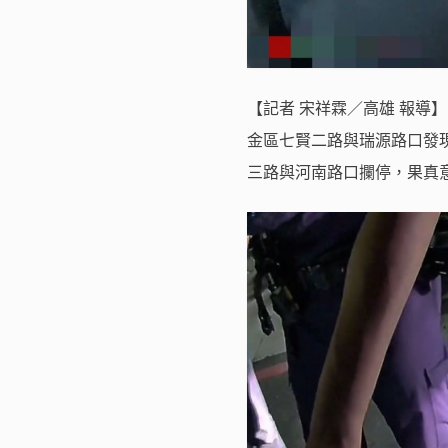
【記者 宋祥霖／高雄 報導】 
金區七賢二路與瑞源路口發
三路與河南路口攔停，果真